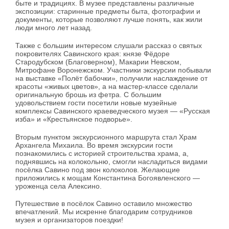
быте и традициях. В музее представлены различные
экспозиции: старинные предметы быта, фотографии и
документы, которые позволяют лучше понять, как жили
люди много лет назад.
Также с большим интересом слушали рассказ о святых
покровителях Савинского края: князе Фёдоре
Стародубском (Благоверном), Макарии Невском,
Митрофане Воронежском. Участники экскурсии побывали
на выставке «Полёт бабочки», получили наслаждение от
красоты «живых цветов», а на мастер‑классе сделали
оригинальную брошь из фетра. С большим
удовольствием гости посетили новые музейные
комплексы Савинского краеведческого музея — «Русская
изба» и «Крестьянское подворье».
Вторым пунктом экскурсионного маршрута стал Храм
Архангела Михаила. Во время экскурсии гости
познакомились с историей строительства храма, а,
поднявшись на колокольню, смогли насладиться видами
посёлка Савино под звон колоколов. Желающие
приложились к мощам Константина Богоявленского —
уроженца села Алексино.
Путешествие в посёлок Савино оставило множество
впечатлений. Мы искренне благодарим сотрудников
музея и организаторов поездки!