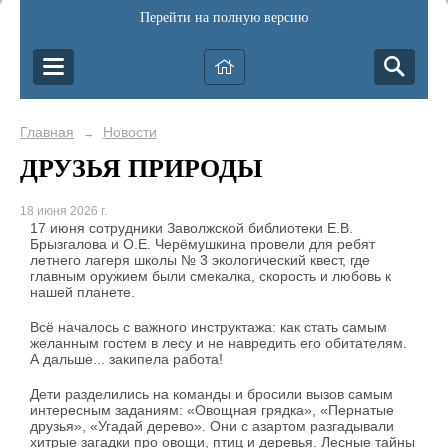
Перейти на полную версию
Главная
Новости
→
ДРУЗЬЯ ПРИРОДЫ
18 июня 2026 г.
17 июня сотрудники Заволжской библиотеки Е.В.
Брызгалова и О.Е. Черёмушкина провели для ребят
летнего лагеря школы № 3 экологический квест, где
главным оружием были смекалка, скорость и любовь к
нашей планете.
Всё началось с важного инструктажа: как стать самым
желанным гостем в лесу и не навредить его обитателям.
А дальше... закипела работа!
Дети разделились на команды и бросили вызов самым
интересным заданиям: «Овощная грядка», «Пернатые
друзья», «Угадай дерево». Они с азартом разгадывали
хитрые загадки про овощи, птиц и деревья. Лесные тайны