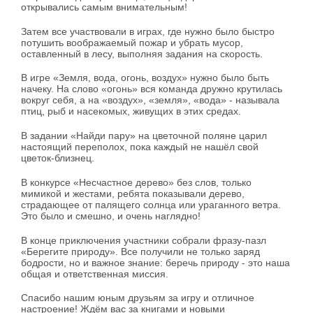
открывались самым внимательным!
Затем все участвовали в играх, где нужно было быстро
потушить воображаемый пожар и убрать мусор,
оставленный в лесу, выполняя задания на скорость.
В игре «Земля, вода, огонь, воздух» нужно было быть
начеку. На слово «огонь» вся команда дружно крутилась
вокруг себя, а на «воздух», «земля», «вода» - называла
птиц, рыб и насекомых, живущих в этих средах.
В задании «Найди пару» на цветочной поляне царил
настоящий переполох, пока каждый не нашёл свой
цветок-близнец.
В конкурсе «Несчастное дерево» без слов, только
мимикой и жестами, ребята показывали дерево,
страдающее от палящего солнца или ураганного ветра.
Это было и смешно, и очень наглядно!
В конце приключения участники собрали фразу-пазл
«Берегите природу». Все получили не только заряд
бодрости, но и важное знание: беречь природу - это наша
общая и ответственная миссия.
Спасибо нашим юным друзьям за игру и отличное
настроение! Ждём вас за книгами и новыми