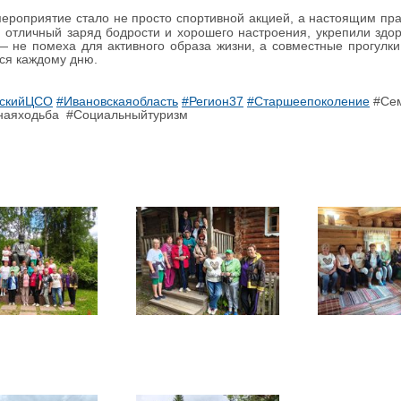
мероприятие стало не просто спортивной акцией, а настоящим пр
 отличный заряд бодрости и хорошего настроения, укрепили зд
ор
— не помеха для активного образа жизни, а совместные прогулки
ся каждому дню.
жскийЦСО
#Ивановскаяобласть
#Регион37
#Старшеепоколение
#Се
наяходьба #Социальныйтуризм