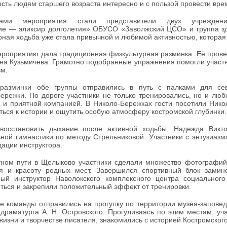
сть людям старшего возраста интересно и с пользой провести вре
иками мероприятия стали представители двух учреждени
ие — эликсир долголетия» ОБУСО «Заволжский ЦСО» и группа 
рная ходьба уже стала привычной и любимой активностью, которая
роприятию дала традиционная физкультурная разминка. Её прове
на Кузьмичева. Грамотно подобранные упражнения помогли участни
вм.
азминки обе группы отправились в путь с палками для с
ережки. По дороге участники не только тренировались, но и л
 и приятной компанией. В Николо‑Бережках гости посетили Ник
ться к истории и ощутить особую атмосферу костромской глубинки.
осстановить дыхание после активной ходьбы, Надежда Викто
ной гимнастики по методу Стрельниковой. Участники с энтузиазм
ации инструктора.
тном пути в Щелыково участники сделали множество фотографий
ня и красоту родных мест. Завершился спортивный блок зами
ный инструктор Наволокского комплексного центра социально
ться и закрепили положительный эффект от тренировки.
е команды отправились на прогулку по территории музея‑заповед
 драматурга А. Н. Островского. Прогуливаясь по этим местам, уч
жизни и творчестве писателя, знакомились с историей Костромского