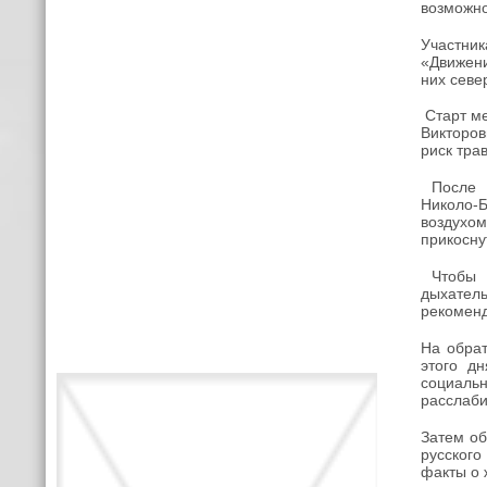
возможно
Участн
«Движен
них севе
Старт ме
Викторов
риск тра
После р
Николо‑Б
воздухом
прикосну
Чтобы в
дыхатель
рекоменд
На обра
этого д
социаль
расслаби
Затем об
русского
факты о 