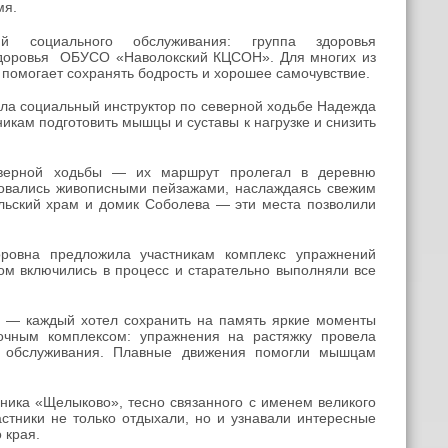
мя.
й социального обслуживания: группа здоровья
здоровья ОБУСО «Наволокский КЦСОН». Для многих из
 помогает сохранять бодрость и хорошее самочувствие.
ла социальный инструктор по северной ходьбе Надежда
кам подготовить мышцы и суставы к нагрузке и снизить
еверной ходьбы — их маршрут пролегал в деревню
юбовались живописными пейзажами, наслаждаясь свежим
ольский храм и домик Соболева — эти места позволили
ровна предложила участникам комплекс упражнений
ом включились в процесс и старательно выполняли все
 — каждый хотел сохранить на память яркие моменты
ночным комплексом: упражнения на растяжку провела
го обслуживания. Плавные движения помогли мышцам
ника «Щелыково», тесно связанного с именем великого
астники не только отдыхали, но и узнавали интересные
 края.