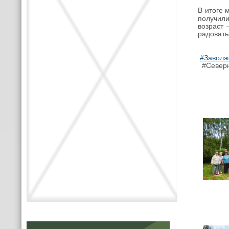
В итоге 
получили
возраст 
радовать
#Завол
#Север