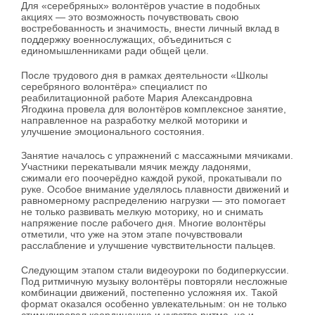
Для «серебряных» волонтёров участие в подобных
акциях — это возможность почувствовать свою
востребованность и значимость, внести личный вклад в
поддержку военнослужащих, объединиться с
единомышленниками ради общей цели.
После трудового дня в рамках деятельности «Школы
серебряного волонтёра» специалист по
реабилитационной работе Мария Александровна
Ягодкина провела для волонтёров комплексное занятие,
направленное на разработку мелкой моторики и
улучшение эмоционального состояния.
Занятие началось с упражнений с массажными мячиками.
Участники перекатывали мячик между ладонями,
сжимали его поочерёдно каждой рукой, прокатывали по
руке. Особое внимание уделялось плавности движений и
равномерному распределению нагрузки — это помогает
не только развивать мелкую моторику, но и снимать
напряжение после рабочего дня. Многие волонтёры
отметили, что уже на этом этапе почувствовали
расслабление и улучшение чувствительности пальцев.
Следующим этапом стали видеоуроки по бодиперкуссии.
Под ритмичную музыку волонтёры повторяли несложные
комбинации движений, постепенно усложняя их. Такой
формат оказался особенно увлекательным: он не только