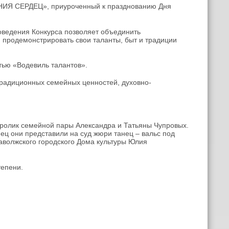
ОНИЯ СЕРДЕЦ», приуроченный к празднованию Дня
ведения Конкурса позволяет объединить
 продемонстрировать свои таланты, быт и традиции
тью «Водевиль талантов».
традиционных семейных ценностей, духовно-
 ролик семейной пары Александра и Татьяны Чупровых.
ец они представили на суд жюри танец – вальс под
аволжского городского Дома культуры Юлия
тепени.