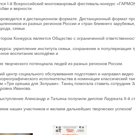
ся I-й Всероссийский многожанровый фестиваль-конкурс «ГАРМ
юбви и верности.
проводился в дистанционном формате. Дистанционный формат про
ленников из разных регионов России и стран ближнего зарубежья,
арода, семьи.
тором Конкурса является Общество с ограниченной ответственнос
курса: укрепление института семьи, сохранение и популяризация 
нное воспитание молодёжи и
е творческого потенциала людей из разных регионов России.
ий центр социального обслуживания подготовил и направил видео
хореографического исполнительства в номинации классический тан
м «Три орешка для Золушки». Танец помогала ставить сотрудник З
ровна Иванова.
выступление Александр и Татьяна получили диплом Лауреата II-й с
яем наших участников и желаем дальнейших творческих успехов!