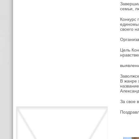
Завершил
семьи, л
Конкурс 
единомыш
своего н
Организа
Цель Кон
нравстве
выявлени
Заволжск
В жанре 
название
Александ
За свое 
Поздравл