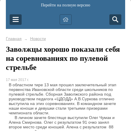
Перейти на полную версию
Главная
Новости
→
Заволжцы хорошо показали себя
на соревнованиях по пулевой
стрельбе
17 мая 2017 г.
В областном тире 13 мая прошел заключительный этап
первенства Ивановской области среди школьников по
пулевой стрельбе. Сборная Заволжского района под
руководством педагога «ЦДОДД» А.В.Суркова отлично
выступила на этих соревнованиях. В командном зачете
наши юноши и девушки стали третьими призерами
чемпионата области.
В личном зачете блестяще выступили Олег Чумак и
Алена Смирнова. Олег с результатом 91 очко занял
второе место среди юношей. Алена с результатом 88