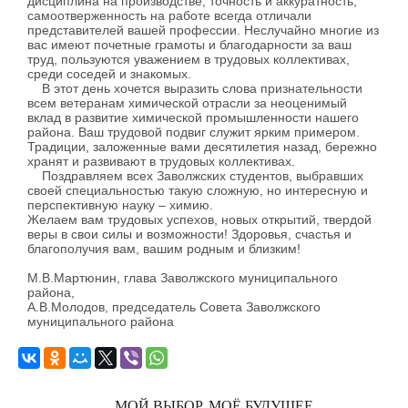
дисциплина на производстве, точность и аккуратность,
самоотверженность на работе всегда отличали
представителей вашей профессии. Неслучайно многие из
вас имеют почетные грамоты и благодарности за ваш
труд, пользуются уважением в трудовых коллективах,
среди соседей и знакомых.
В этот день хочется выразить слова признательности
всем ветеранам химической отрасли за неоценимый
вклад в развитие химической промышленности нашего
района. Ваш трудовой подвиг служит ярким примером.
Традиции, заложенные вами десятилетия назад, бережно
хранят и развивают в трудовых коллективах.
Поздравляем всех Заволжских студентов, выбравших
своей специальностью такую сложную, но интересную и
перспективную науку – химию.
Желаем вам трудовых успехов, новых открытий, твердой
веры в свои силы и возможности! Здоровья, счастья и
благополучия вам, вашим родным и близким!
М.В.Мартюнин, глава Заволжского муниципального
района,
А.В.Молодов, председатель Совета Заволжского
муниципального района
МОЙ ВЫБОР, МОЁ БУДУЩЕЕ