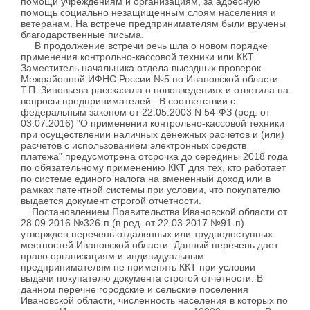
помощи учреждениям и организациям, за адресную
помощь социально незащищенным слоям населения и
ветеранам. На встрече предпринимателям были вручены
благодарственные письма.
В продолжение встречи речь шла о новом порядке
применения контрольно-кассовой техники или ККТ.
Заместитель начальника отдела выездных проверок
Межрайонной ИФНС России №5 по Ивановской области
Т.П. Зиновьева рассказала о нововведениях и ответила на
вопросы предпринимателей. В соответствии с
федеральным законом от 22.05.2003 N 54-ФЗ (ред. от
03.07.2016) "О применении контрольно-кассовой техники
при осуществлении наличных денежных расчетов и (или)
расчетов с использованием электронных средств
платежа" предусмотрена отсрочка до середины 2018 года
по обязательному применению ККТ для тех, кто работает
по системе единого налога на вмененный доход или в
рамках патентной системы при условии, что покупателю
выдается документ строгой отчетности.
Постановлением Правительства Ивановской области от
28.09.2016 №326-п (в ред. от 22.03.2017 №91-п)
утвержден перечень отдаленных или труднодоступных
местностей Ивановской области. Данный перечень дает
право организациям и индивидуальным
предпринимателям не применять ККТ при условии
выдачи покупателю документа строгой отчетности. В
данном перечне городские и сельские поселения
Ивановской области, численность населения в которых по