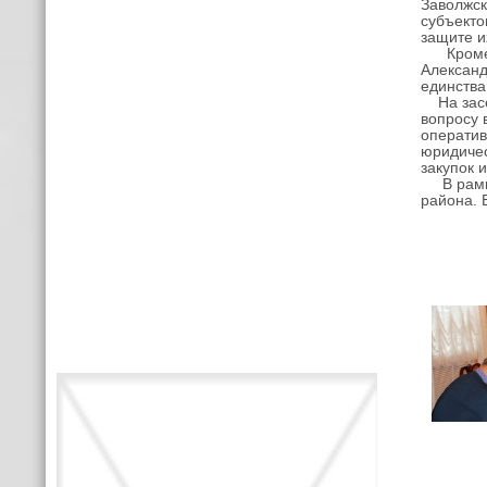
Заволжск
субъекто
защите и
Кроме эт
Александ
единства
На засед
вопросу 
оператив
юридичес
закупок 
В рамках
района. 