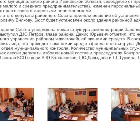
ого муниципального района Ивановской области, свободного от пр
в малого и среднего предпринимательства), изменен персональны
х прав в связи с кадровыми перестановками.
ого депутаты районного Совета приняли решение об установке 
ровичу Вилкову. Бюст будет установлен около здания районной а
.
ании Совета утверждена новая структура администрации Заволжс
выступил Д.Ю.Петров, глава района. Денис Юрьевич отметил, что н
ного управления районом и жесточайшей экономии средств. В соот
ких лица, что приведет к экономии средств фонда оплаты труда. 
и отдел муниципального контроля. Количество муниципальных служ
 сессии депутаты избрали новый состав и председателя Контрол
В состав КСП вошли В.Ю.Калашников, Г.Ю.Давыдова и Г.Г.Туркина.