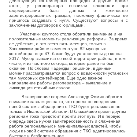
действующих контейнерных площадок и другие. Кроме
этого, у регоператора возникли сложности при
формировании базы данных о количестве
зарегистрированных граждан, поскольку фактически ее
пришлось создавать с нуля. Существуют вопросы и с
заключением договоров с юрлицами.
Участники круглого стола обратили внимание и на
положительные моменты реализации реформы. За время
ее действия, а это всего пять месяцев, только в
Заволжском районе заменено уже 82 мусорных
контейнера, еще 4
7
баков будут установлены до конца
2017. Мусор вывозится со всей территории района, в том
числе, и из частного сектора, которые ранее не был
охвачен. По словам Надежды Гришиной, в данный
момент рассматривается вопрос о возможности установки
там мусорных контейнеров. Еще одно важное
направление работы регоператора – выявление и
ликвидация стихийных свалок.
В завершение встречи Александр Фомин обратил
внимание заволжцев на то, что проект по внедрению
новой системы обращения с ТКО будет реализован не
только в Ивановской области. В ближайшее время другим
регионам тоже предстоит пройти этот путь. И в первую
очередь здесь нужна заинтересованность и слаженная
работа региональных и муниципальных властей, чтобы
люди к новой системе обращения с ТКО адаптировались
быстрее и безболезненнее.