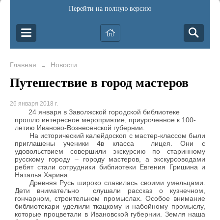
Перейти на полную версию
Главная
Новости
→
Путешествие в город мастеров
26 января 2018 г.
24 января в Заволжской городской библиотеке
прошло интересное мероприятие, приуроченное к 100-
летию Иваново-Вознесенской губернии.
На исторический калейдоскоп с мастер-классом были
приглашены ученики 4в класса лицея. Они с
удовольствием совершили экскурсию по старинному
русскому городу – городу мастеров, а экскурсоводами
ребят стали сотрудники библиотеки Евгения Гришина и
Наталья Харина.
Древняя Русь широко славилась своими умельцами.
Дети внимательно слушали рассказ о кузнечном,
гончарном, строительном промыслах. Особое внимание
библиотекари уделили ткацкому и набойному промыслу,
которые процветали в Ивановской губернии. Земля наша