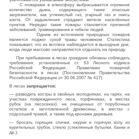
С пожарами в атмосферу выбрасывается огромное
количество дыма, содержащего такие опасные
загрязнители, как углекислый газ, угарный газ и окись
азота. От задымления страдают жители населённых
пунктов. Нередко такие пожары становятся причиной
заболеваний, травмирования и гибели людей.
Одним из источников природных пожаров
является поджог сухой травы человеком. Статистика
показывает, что их всплеск наблюдается в выходные дни,
когда люди массово направляются отдыхать на природу.
При пребывании в лесах граждане обязаны соблюдать
требования, установленные ст. 53 Лесного кодекса
Российской Федерации, Правилами пожарной
безопасности в лесах (Постановление Правительства
Российской Федерации от 30.06.2007 № 417).
В лесах
запрещается:
— разводить костры в хвойных молодняках, на гарях, на
участках поврежденного леса, торфяниках, в местах
рубок (на лесосеках), не очищенных от порубочных
остатков и заготовленной древесины, в местах с
подсохшей травой, а также под кронами деревьев.
— бросать горящие спички, окурки и горячую золу из
курительных трубок, стекло (стеклянные бутылки, банки и
др.);