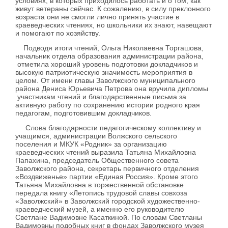
условиях, в которых приходилось работать и о том, как
живут ветераны сейчас. К сожалению, в силу преклонного
возраста они не смогли лично принять участие в
краеведческих чтениях, но школьники их знают, навещают
и помогают по хозяйству.
Подводя итоги чтений, Ольга Николаевна Торгашова,
начальник отдела образования администрации района,
отметила хороший уровень подготовки докладчиков и
высокую патриотическую значимость мероприятия в
целом. От имени главы Заволжского муниципального
района Дениса Юрьевича Петрова она вручила дипломы
участникам чтений и благодарственные письма за
активную работу по сохранению истории родного края
педагогам, подготовившим докладчиков.
Слова благодарности педагогическому коллективу и
учащимся, администрации Волжского сельского
поселения и МКУК «Родник» за организацию
краеведческих чтений выразила Татьяна Михайловна
Папахина, председатель Общественного совета
Заволжского района, секретарь первичного отделения
«Воздвиженье» партии «Единая Россия». Кроме этого
Татьяна Михайловна в торжественной обстановке
передала книгу «Летопись трудовой славы совхоза
«Заволжский» в Заволжский городской художественно-
краеведческий музей, а именно его руководителю
Светлане Вадимовне Касаткиной. По словам Светланы
Вадимовны подобных книг в фондах Заволжского музея