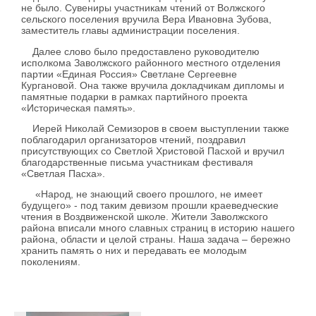
не было. Сувениры участникам чтений от Волжского
сельского поселения вручила Вера Ивановна Зубова,
заместитель главы администрации поселения.
Далее слово было предоставлено руководителю
исполкома Заволжского районного местного отделения
партии «Единая Россия» Светлане Сергеевне
Кургановой. Она также вручила докладчикам дипломы и
памятные подарки в рамках партийного проекта
«Историческая память».
Иерей Николай Семизоров в своем выступлении также
поблагодарил организаторов чтений, поздравил
присутствующих со Светлой Христовой Пасхой и вручил
благодарственные письма участникам фестиваля
«Светлая Пасха».
«Народ, не знающий своего прошлого, не имеет
будущего» - под таким девизом прошли краеведческие
чтения в Воздвиженской школе. Жители Заволжского
района вписали много славных страниц в историю нашего
района, области и целой страны. Наша задача – бережно
хранить память о них и передавать ее молодым
поколениям.