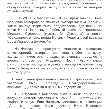
возраста из 15 областных учреждений социального
обслуживания, которые выступили в качестве авторов
стихов и музыки.
ОБУСО «Заволжский ЦСО» представила Нина
Ивановна Комарова со своим стихотворением «В Храме».
Также на суд жюри были представлены две песни на
стихи Нины Ивановны: «Любимый край», в исполнении
Михаила Суворова (музыка М. Суворова) и песня
«Свидание», в исполнении Натальи Федотычевой (музыка
Веры Ивановны Бочковой).
На Фестивале прозвучало множество авторских
стихотворений, которые проникали глубоко в душу,
заставляя: смеяться, плакать, вспоминать прошлое и
верить в светлое будущее. Песни были также
разноплановыми, здесь звучали и народные мотивы под
баян, и бардовские песни под гитару и сольное пение и
многое другое.
В завершении фестиваля - конкурса «Признание», все
участники были награждены Благодарственными
письмами, Дипломами и ценными подарками.
Нина Ивановна Комарова была в числе призеров и
получила Диплом участника в номинации «Поэты» «За
любовь и веру». Еще Дипломы участника в номинации
«Авторская песня» были вручены Нине Ивановне