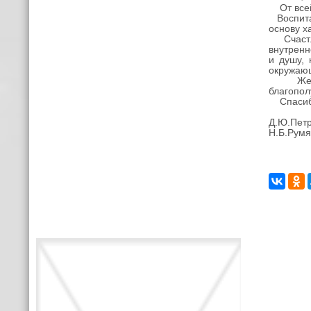
От всей 
Воспитат
основу х
Счастлив
внутренн
и душу,
окружающ
Желаем 
благопол
Спасибо 
Д.Ю.Петр
Н.Б.Румя