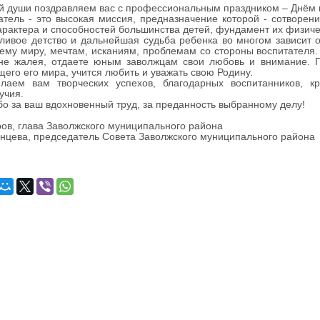
души поздравляем вас с профессиональным праздником – Днём в
ель - это высокая миссия, предназначение которой - сотворен
арактера и способностей большинства детей, фундамент их физичес
ое детство и дальнейшая судьба ребенка во многом зависит от
ему миру, мечтам, исканиям, проблемам со стороны воспитателя.
 не жалея, отдаете юным заволжцам свои любовь и внимание. П
его его мира, учится любить и уважать свою Родину.
вам творческих успехов, благодарных воспитанников, креп
учия.
за ваш вдохновенный труд, за преданность выбранному делу!
ов, глава Заволжского муниципального района
нцева, председатель Совета Заволжского муниципального района