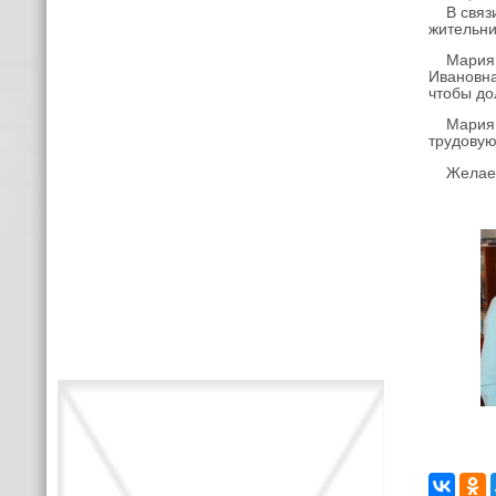
В связи 
жительн
Мария Ив
Ивановна
чтобы до
Мария Ив
трудовую
Желаем и