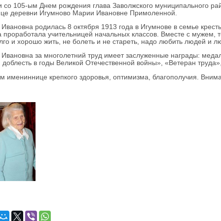
со 105-ым Днем рождения глава Заволжского муниципального ра
ице деревни Игумново Марии Ивановне Примоленной.
ановна родилась 8 октября 1913 года в Игумнове в семье кресть
 проработала учительницей начальных классов. Вместе с мужем, т
лго и хорошо жить, не болеть и не стареть, надо любить людей и л
ановна за многолетний труд имеет заслуженные награды: медали
 доблесть в годы Великой Отечественной войны», «Ветеран труда»
мениннице крепкого здоровья, оптимизма, благополучия. Вниман