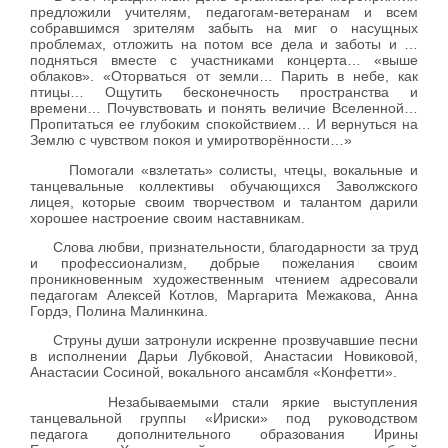
предложили учителям, педагогам-ветеранам и всем
собравшимся зрителям забыть на миг о насущных
проблемах, отложить на потом все дела и заботы и …
подняться вместе с участниками концерта… «выше
облаков». «
Оторваться от земли… Парить в небе, как
птицы…
Ощутить бесконечность пространства и
времени… Почувствовать и понять величие Вселенной…
Пропитаться ее глубоким спокойствием… И вернуться на
Землю с чувством покоя и умиротворённости…»
Помогали «взлетать» солисты, чтецы, вокальные и
танцевальные коллективы обучающихся Заволжского
лицея, которые своим творчеством и талантом дарили
хорошее настроение своим наставникам.
Слова любви, признательности, благодарности за труд
и профессионализм, добрые пожелания своим
проникновенным художественным чтением адресовали
педагогам Алексей Котлов, Маргарита Межакова, Анна
Гордэ, Полина Малинкина.
Струны души затронули искренне прозвучавшие песни
в исполнении Дарьи Лубковой, Анастасии Новиковой,
Анастасии Сосиной, вокального ансамбля «Конфетти».
Незабываемыми стали яркие выступления
танцевальной группы «Ириски» под руководством
педагога дополнительного образования Ирины