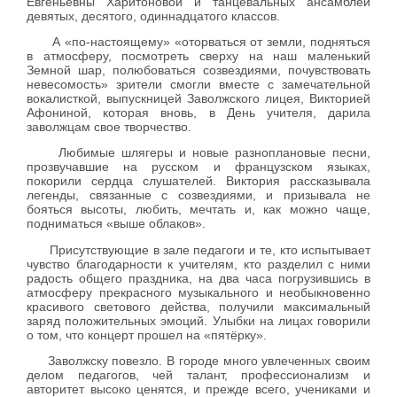
Евгеньевны Харитоновой и танцевальных ансамблей
девятых, десятого, одиннадцатого классов.
А «по-настоящему» «оторваться от земли, подняться
в атмосферу, посмотреть сверху на наш маленький
Земной шар, полюбоваться созвездиями, почувствовать
невесомость» зрители смогли вместе с замечательной
вокалисткой, выпускницей Заволжского лицея, Викторией
Афониной, которая вновь, в День учителя, дарила
заволжцам свое творчество.
Любимые шлягеры и новые разноплановые песни,
прозвучавшие на русском и французском языках,
покорили сердца слушателей. Виктория рассказывала
легенды, связанные с созвездиями, и призывала
не
бояться высоты, любить, мечтать и, как можно чаще,
подниматься «выше облаков».
Присутствующие в зале педагоги и те, кто испытывает
чувство благодарности к учителям, кто разделил с ними
радость общего праздника, на два часа погрузившись в
атмосферу прекрасного музыкального и необыкновенно
красивого светового действа, получили максимальный
заряд положительных эмоций. Улыбки на лицах говорили
о том, что концерт прошел на «пятёрку».
Заволжску повезло. В городе много увлеченных своим
делом педагогов, чей талант, профессионализм и
авторитет высоко ценятся, и прежде всего, учениками и