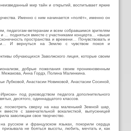
неизведанный мир тайн и открытий, воспитывает яркие
рчества. Именно с ним начинается «полёт», именно он
м, педагогам-ветеранам и всем собравшимся зрителям
ы и … подняться вместе с участниками концерта… «выше
сконечность пространства и времени… Почувствовать и
ием… И вернуться на Землю с чувством покоя и
ктивы обучающихся Заволжского лицея, которые своим
онализм, добрые пожелания своим проникновенным
 Межакова, Анна Гордэ, Полина Малинкина.
и Лубковой, Анастасии Новиковой, Анастасии Сосиной,
ски» под руководством педагога дополнительного
ятых, десятого, одиннадцатого классов.
 посмотреть сверху на наш маленький Земной шар,
и вместе с замечательной вокалисткой, выпускницей
арила заволжцам свое творчество.
 русском и французском языках, покорили сердца
 и призывала
не бояться высоты, любить, мечтать и, как