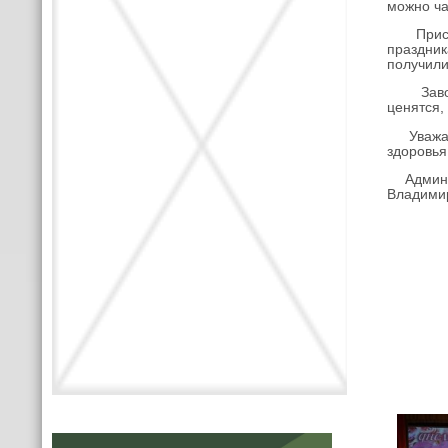
можно ча
Присутст
праздник
получили
Заволжс
ценятся,
Уважаемы
здоровья
Админис
Владимир