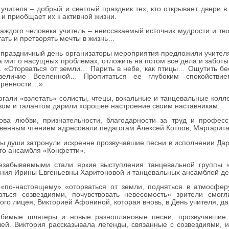
теля – добрый и светлый праздник тех, кто открывает двери в 
 и приобщает их к активной жизни.
ого человека учитель – неиссякаемый источник мудрости и тво
тать и претворять мечты в жизнь…
раздничный день организаторы мероприятия предложили учителя
а миг о насущных проблемах, отложить на потом все дела и забот
. «
Оторваться от земли… Парить в небе, как птицы…
Ощутить бе
величие Вселенной… Пропитаться ее глубоким спокойств
орённости…»
и «взлетать» солисты, чтецы, вокальные и танцевальные колле
вом и талантом дарили хорошее настроение своим наставникам.
юбви, признательности, благодарности за труд и професси
венным чтением адресовали педагогам Алексей Котлов, Маргарита
уши затронули искренне прозвучавшие песни в исполнении Дарь
го ансамбля «Конфетти».
аемыми стали яркие выступления танцевальной группы «Ири
ния Ирины Евгеньевны Харитоновой и танцевальных ансамблей дев
астоящему» «оторваться от земли, подняться в атмосферу,
аться созвездиями, почувствовать невесомость» зрители смогл
ого лицея, Викторией Афониной, которая вновь, в День учителя, д
 шлягеры и новые разноплановые песни, прозвучавшие на
ей. Виктория рассказывала легенды, связанные с созвездиями,