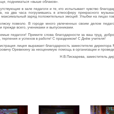
ще, подниматься «выше облаков».
вующие в зале педагоги и те, кто испытывает чувство благодарн
а, на два часа погрузившись в атмосферу прекрасного музыкал
 максимальный заряд положительных эмоций. Улыбки на лицах гово
ку повезло. В городе много увлеченных своим делом педагого
 и прежде всего, учениками и выпускниками.
е педагоги! Примите слова благодарности за ваш труд, доброт
, терпения и успехов в работе! С праздником! С Днём учителя!
трация лицея выражает благодарность заместителю директора М
овичу Оревихину за неоценимую помощь в организации и проведе
Н.В.Пискарева, заместитель дир