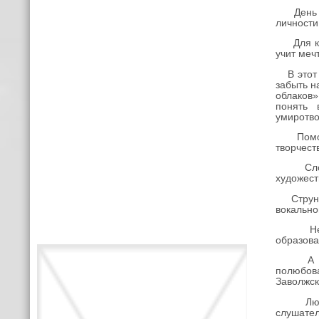
День учи
личности
Для кажд
учит меч
В этот п
забыть н
облаков»
понять 
умиротв
Помогал
творчест
Слова л
художест
Струны д
вокально
Незабыв
образова
А «по-н
полюбов
Заволжск
Любимые
слушател