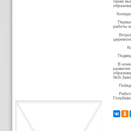
также вы
образова
Конкурс 
Первый э
работы к
Второй э
церемон
​ Конку
Подведен
В номин
развития
образова
№3г.Заво
Победит
Работы п
Голубево