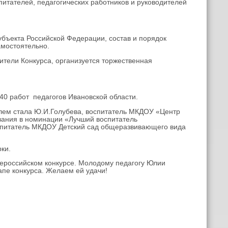
итателей, педагогических работников и руководителей
ъекта Российской Федерации, состав и порядок
амостоятельно.
тели Конкурса, организуется торжественная
40 работ педагогов Ивановской области.
м стала Ю.И.Голубева, воспитатель МКДОУ «Центр
ования в номинации «Лучший воспитатель
оспитатель МКДОУ Детский сад общеразвивающего вида
ки.
ероссийском конкурсе. Молодому педагогу Юлии
апе конкурса. Желаем ей удачи!