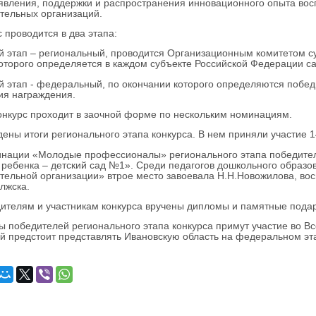
явления, поддержки и распространения инновационного опыта восп
тельных организаций.
проводится в два этапа:
тап – региональный, проводится Организационным комитетом суб
оторого определяется в каждом субъекте Российской Федерации с
тап - федеральный, по окончании которого определяются победи
ия награждения.
рс проходит в заочной форме по нескольким номинациям.
ы итоги регионального этапа конкурса. В нем приняли участие 1
ации «Молодые профессионалы» регионального этапа победителе
 ребенка – детский сад №1». Среди педагогов дошкольного образ
тельной организации» втрое место завоевала Н.Н.Новожилова, в
лжска.
елям и участникам конкурса вручены дипломы и памятные подар
обедителей регионального этапа конкурса примут участие во Вс
й предстоит представлять Ивановскую область на федеральном эт