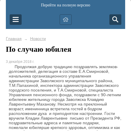
Перейти на полную версию
Главная
Новости
→
По случаю юбилея
3 декабря 2018 г.
Продолжая добрую традицию поздравлять земляков-
долгожителей, делегация в составе Е.А.Смирновой,
начальника организационного управления
администрации Заволжского муниципального района,
Т.М.Папахиной, инспектора администрации Заволжского
городского поселения, и Т.А.Смирновой, специалиста
Управления пенсионного фонда, поздравили с 90-летним
юбилеем жительницу города Заволжска Клавдию
Лаврентьевну Маханову. Несмотря на преклонный
возраст, именинница встретила гостей в бодром
расположении духа и приподнятом настроении. Гости
вручили Кладии Лаврентьевне письмо от Президента РФ,
поздравительные адреса и памятные подарки,
пожелали юбилярше крепкого здоровья, оптимизма и как