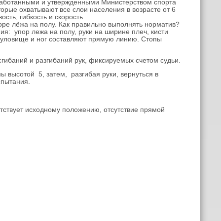
зработанными и утвержденными Министерством спорта
торые охватывают все слои населения в возрасте от 6
ость, гибкость и скорость.
оре лёжа на полу. Как правильно выполнять норматив?
я: упор лежа на полу, руки на ширине плеч, кисти
 туловище и ног составляют прямую линию. Стопы
гибаний и разгибаний рук, фиксируемых счетом судьи.
 высотой 5, затем, разгибая руки, вернуться в
спытания.
тствует исходному положению, отсутствие прямой