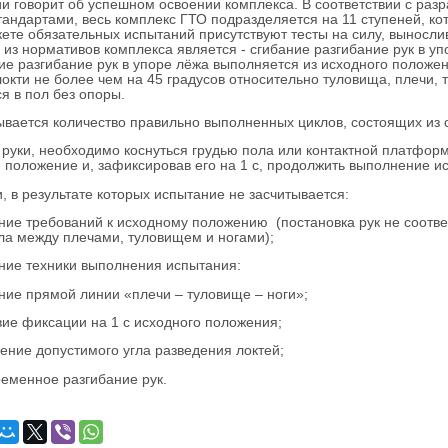
и говорит об успешном освоении комплекса. В соответствии с ра
тандартами, весь комплекс ГТО подразделяется на 11 ступеней, ко
акете обязательных испытаний присутствуют тесты на силу, вынослив
 нормативов комплекса является - сгибание разгибание рук в уп
 разгибание рук в упоре лёжа выполняется из исходного положени
локти не более чем на 45 градусов относительно туловища, плечи,
я в пол без опоры.
ается количество правильно выполненных циклов, состоящих из с
уки, необходимо коснуться грудью пола или контактной платформы
 положение и, зафиксировав его на 1 с, продолжить выполнение и
в результате которых испытание не засчитывается:
ние требований к исходному положению (постановка рук не соотве
ла между плечами, туловищем и ногами);
ние техники выполнения испытания:
ние прямой линии «плечи – туловище – ноги»;
твие фиксации на 1 с исходного положения;
ение допустимого угла разведения локтей;
ременное разгибание рук.