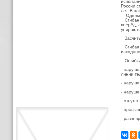
испытани
России с
лет. В п
Одним из
Сгибание
вперёд, 
упираютс
Засчитыв
Сгибая р
исходное
Ошибки, 
- наруше
линии те
- наруше
- наруше
- отсутс
- превыш
- разнов