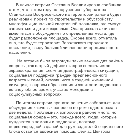
В начале встречи Светлана Владимировна сообщила
о том, что в этом году по поручению Губернатора
Станислава Воскресенского на территории района будет
реализован проект по строительству и обустройству
многофункциональной спортивной площадки, где смогут
заниматься и дети и взрослые. Она призвала активнее
включиться в обсуждения по определению места, где
будет расположена площадка. Скорее всего, отметила
она, это будет территория Заволжского городского
поселения, ввиду большей численности проживающего
населения.
На встрече были затронуты такие важные для района
вопросы, как острый дефицит кадров специалистов
здравоохранения, сложная демографическая ситуация,
социальная поддержка граждан предпенсионного
возраста и семей, оказавшихся в трудной жизненной
ситуации, вопросы образования и занятости подростков
во внеучебное время, участие молодежи в
социокультурных вопросах.
По итогам встречи принято решение собираться для
обсуждения ключевых вопросов не реже одного раза в
две недели. Проблемных вопросов в районе много, но
социальная сфера – это, прежде всего, люди, которые
нуждаются в помощи и поддержке, поэтому
первоочередной задачей для руководителей социального
блока остается адресная помощь. Сейчас Центром