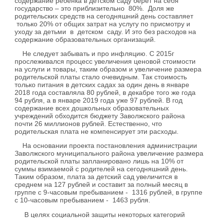
содержание ребенка в детском саду берет на себя
государство – это приблизительно 80%. Доля же
родительских средств на сегодняшний день составляет
только 20% от общих затрат на услугу по присмотру и
уходу за детьми в детском саду. И это без расходов на
содержание образовательных организаций.
Не следует забывать и про инфляцию. С 2015г
прослеживался процесс увеличения ценовой стоимости
на услуги и товары, таким образом и увеличение размера
родительской платы стало очевидным. Так стоимость
только питания в детских садах за один день в январе
2018 года составляла 80 рублей, в декабре того же года
94 рубля, а в январе 2019 года уже 97 рублей. В год
содержание всех дошкольных образовательных
учреждений обходится бюджету Заволжского района
почти 26 миллионов рублей. Естественно, что
родительская плата не компенсирует эти расходы.
На основании проекта постановления администрации
Заволжского муниципального района увеличение размера
родительской платы запланировано лишь на 10% от
суммы взимаемой с родителей на сегодняшний день.
Таким образом, плата за детский сад увеличится в
среднем на 127 рублей и составит за полный месяц в
группе с 9-часовым пребыванием - 1316 рублей, в группе
с 10-часовым пребыванием - 1463 рубля.
В целях социальной защиты некоторых категорий