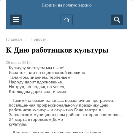
Перейти на полную версию
Главная
Новости
→
К Дню работников культуры
26 марта 2019 г.
Культуру чествуем мы ныне!
Всех тех, кто на сценической вершине
Талантом, знанием, терпеньем,
Народу дарит вдохновенье.
На труд, на подвиг, на успех,
Кто людям дарит свет и смех.
Такими словами началась праздничная программа,
посвященная профессиональному празднику Дню
работников культуры и открытию Года театра в
Заволжском муниципальном районе, которая состоялась
24 марта в городском Доме
культуры.
В зрительном зале и на сцене люди, которых