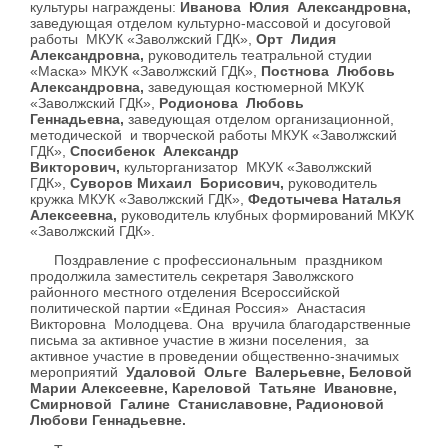
культуры награждены:
Иванова Юлия Александровна,
заведующая отделом культурно-массовой и досуговой
работы МКУК «Заволжский ГДК»,
Орт Лидия
Александровна,
руководитель театральной студии
«Маска» МКУК «Заволжский ГДК»,
Постнова Любовь
Александровна,
заведующая костюмерной МКУК
«Заволжский ГДК»,
Родионова Любовь
Геннадьевна,
заведующая отделом организационной,
методической и творческой работы МКУК «Заволжский
ГДК»,
Спосибенок Александр
Викторович,
культорганизатор МКУК «Заволжский
ГДК»,
Суворов Михаил Борисович,
руководитель
кружка МКУК «Заволжский ГДК»,
Федотычева Наталья
Алексеевна,
руководитель клубных формирований МКУК
«Заволжский ГДК».
Поздравление с профессиональным праздником
продолжила
заместитель секретаря Заволжского
районного местного отделения Всероссийской
политической партии «Единая Россия» Анастасия
Викторовна Молодцева. Она вручила благодарственные
письма за активное участие в жизни поселения, за
активное участие в проведении общественно-значимых
мероприятий
Удаловой Ольге Валерьевне, Беловой
Марии Алексеевне, Кареловой Татьяне Ивановне,
Смирновой Галине Станиславовне, Радионовой
Любови Геннадьевне.