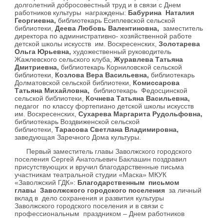
долголетний добросовестный труд и в связи с Днем
работников культуры награждены:
Бабурина Наталия
Георгиевна,
библиотекарь Есиплевской сельской
библиотеки,
Деева Любовь Валентиновна,
заместитель
директора по административно- хозяйственной работе
детской школы искусств им. Воскресенских,
Золотарева
Ольга Юрьевна,
художественный руководитель
Жажлевского сельского клуба,
Журавлева Татьяна
Дмитриевна,
библиотекарь Корниловской сельской
библиотеки,
Козлова Вера Васильевна,
библиотекарь
Долматовской сельской библиотеки,
Комиссарова
Татьяна Михайловна,
библиотекарь Федосцинской
сельской библиотеки,
Кочнева Татьяна Васильевна,
педагог
по классу фортепиано детской школы искусств
им. Воскресенских,
Сухарева Маргарита Рудольфовна,
библиотекарь Воздвиженской сельской
библиотеки,
Тарасова Светлана Владимировна,
заведующая Заречного Дома культуры.
Первый заместитель главы Заволжского городского
поселения Сергей Анатольевич Баклашин поздравил
присутствующих и вручил благодарственные письма
участникам театральной студии «Маска» МКУК
«Заволжский ГДК»:
Благодарственным письмом
главы Заволжского городского поселения
за личный
вклад в дело сохранения и развития культуры
Заволжского городского поселения и в связи с
профессиональным праздником – Днем работников