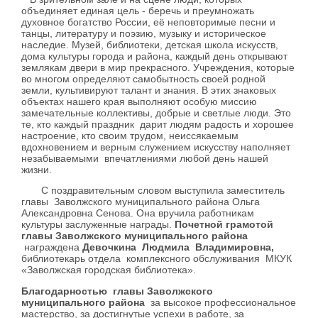
объединяет единая цель - беречь и преумножать
духовное богатство России, её неповторимые песни и
танцы, литературу и поэзию, музыку и историческое
наследие. Музей, библиотеки, детская школа искусств,
дома культуры города и района, каждый день открывают
землякам двери в мир прекрасного. Учреждения, которые
во многом определяют самобытность своей родной
земли, культивируют талант и знания. В этих знаковых
объектах нашего края выполняют особую миссию
замечательные коллективы, добрые и светлые люди. Это
те, кто каждый праздник дарит людям радость и хорошее
настроение, кто своим трудом, неиссякаемым
вдохновением и верным служением искусству наполняет
незабываемыми впечатлениями любой день нашей
жизни.
С поздравительным словом выступила заместитель
главы Заволжского муниципального района Ольга
Александровна Сенова. Она вручила работникам
культуры заслуженные награды.
Почетной грамотой
главы Заволжского муниципального района
награждена
Девочкина
Людмила Владимировна,
библиотекарь отдела комплексного обслуживания МКУК
«Заволжская городская библиотека».
Благодарностью главы Заволжского
муниципального района
за высокое профессиональное
мастерство, за достигнутые успехи в работе, за