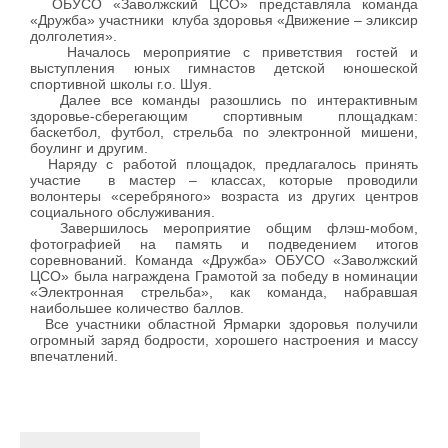
ОБУСО «Заволжский ЦСО» представляла команда
«Дружба» участники клуба здоровья «Движение – эликсир
долголетия».
Началось мероприятие с приветствия гостей и
выступления юных гимнастов детской юношеской
спортивной школы г.о. Шуя.
Далее все команды разошлись по интерактивным
здоровье-сберегающим спортивным площадкам:
баскетбол, футбол, стрельба по электронной мишени,
боулинг и другим.
Наряду с работой площадок, предлагалось принять
участие в мастер – классах, которые проводили
волонтеры «серебряного» возраста из других центров
социального обслуживания.
Завершилось мероприятие общим флэш-мобом,
фотографией на память и подведением итогов
соревнований. Команда «Дружба» ОБУСО «Заволжский
ЦСО» была награждена Грамотой за победу в номинации
«Электронная стрельба», как команда, набравшая
наибольшее количество баллов.
Все участники областной Ярмарки здоровья получили
огромный заряд бодрости, хорошего настроения и массу
впечатлений.