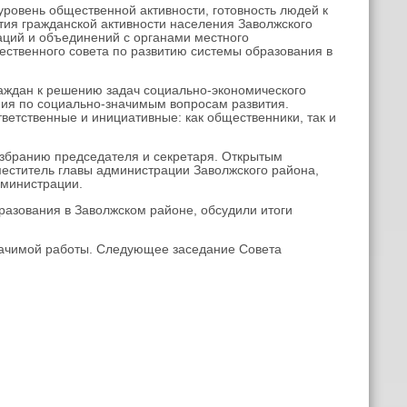
овень общественной активности, готовность людей к
тия гражданской активности населения Заволжского
аций и объединений с органами местного
ственного совета по развитию системы образования в
аждан к решению задач социально-экономического
ния по социально-значимым вопросам развития.
етственные и инициативные: как общественники, так и
бранию председателя и секретаря. Открытым
еститель главы администрации Заволжского района,
дминистрации.
азования в Заволжском районе, обсудили итоги
ачимой работы. Следующее заседание Совета