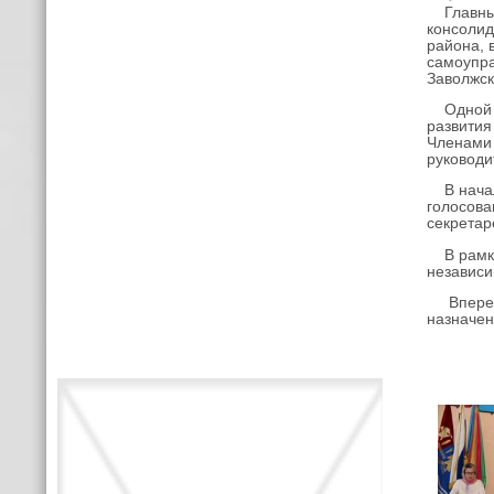
Главным 
консолид
района, 
самоупра
Заволжс
Одной из
развития
Членами 
руководи
В начале
голосова
секретар
В рамках
независи
Впереди 
назначен