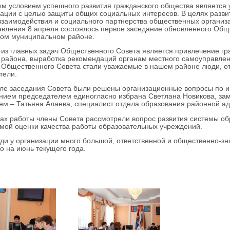
условием успешного развития гражданского общества является ур
ации с целью защиты общих социальных интересов. В целях разви
взаимодействия и социального партнерства общественных организ
вления 8 апреля состоялось первое заседание обновленного Обще
ком муниципальном районе.
 главных задач Общественного Совета является привлечение гр
 района, выработка рекомендаций органам местного самоуправле
Общественного Совета стали уважаемые в нашем районе люди, отв
тели.
 заседания Совета были решены организационные вопросы по из
нием председателем единогласно избрана Светлана Новикова, зам
ем – Татьяна Алаева, специалист отдела образования районной а
 работы члены Совета рассмотрели вопрос развития системы обр
мой оценки качества работы образовательных учреждений.
у организации много большой, ответственной и общественно-зн
о на июнь текущего года.