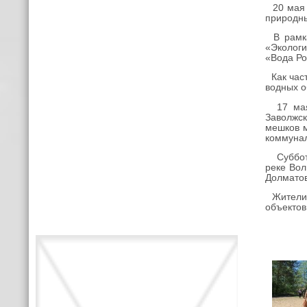
20 мая о
природны
В рамка
«Экологи
«Вода Ро
Как част
водных о
17 мая 
Заволжск
мешков м
коммуна
Субботн
реке Вол
Долматов
Жители Д
объектов