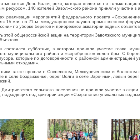
тмечается День Волги, реки, которая является не только национ
м ресурсом. 140 жителей Заволжского района приняли участие в ак
х реализации мероприятий федерального проекта «Сохранение 
я» 15 мая на 21-м международном научно-промышленном форуме 
ссии» по уборке берегов и прибрежной акватории водных объектов
ь этой общероссийской акции на территории Заволжского муници
бъектов».
состоялся субботник, в котором приняли участие глава муни
ого муниципального района и «серебряные» волонтёры. С берег
усора, которые по договорённости с районной администрацией 
льными отходами».
ики также прошли в Сосневском, Междуреченском и Волжском с
ге в селе Воздвиженье, берег Волги в селе Заречный, левый бере
ский.
митриевского сельского поселения не приняли участие в акции в
, подходящих под критерии акции «Сохранение уникальных водных