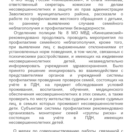
ответственный секретарь комиссии по делам
несовершеннолетних и защите их прав администрации
Заволжского муниципального района, рассказали о
работе по профилактике жестокого обращения с детьми,
по раннему выявлению случаев семейного
неблагополучия и профилактики безнадзорности.
Отделению полиции № 8 МО МВД «Кинешемский»
рекомендовано продолжать проводить мероприятия по
профилактике семейного неблагополучия, кроме того,
при выявлении лиц с выраженными отклонениями от
установленных норм поведения, в том числе, связанных с
психическими расстройствами, и имеющих на иждивении
несовершеннолетних детей, незамедлительно
информировать учреждения здравоохранения. Было
принято решение инициировать во взаимодействии с
представителями органов и учреждений системы
профилактики проведение проверок семей, состоящих на
учёте в ПДН, на предмет обследования условий
проживания, воспитания, обучения, медицинского
обеспечения несовершеннолетних в этих семьях, а также
проверить по месту жительства судимых и ранее судимых
лиц, в семьях которых проживают несовершеннолетние
дети. Субъектам системы профилактики рекомендовано
организовать мониторинг семей «группы риска» и
состоящих на учёте в ПДН, имеющих
несовершеннолетних детей.
О мерах по совершенствованию работы, связанной с