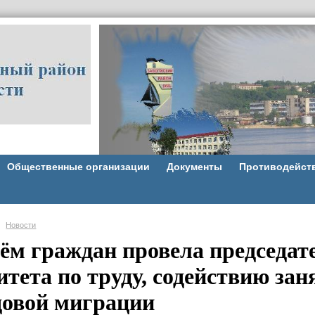
Общественные организации
Документы
Противодейст
Новости
ём граждан провела председат
тета по труду, содействию зан
довой миграции