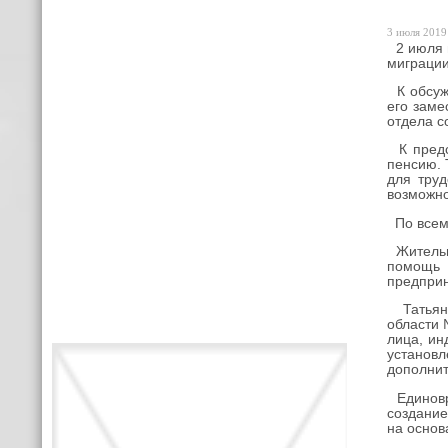
3 июля 2019 
2 июля п
миграции
К обсужд
его заме
отдела с
К предс
пенсию. 
для тру
возможно
По всем
Жительни
помощь 
предприн
Татьяна
области 
лица, ин
установ
дополнит
Единовр
создание
на основ