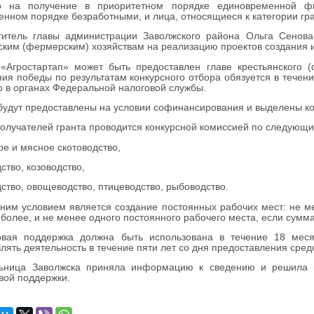
а получение в приоритетном порядке единовременной фи
енном порядке безработными, и лица, относящиеся к категории гр
тель главы администрации Заволжского района Ольга Сенова 
ским (фермерским) хозяйствам на реализацию проектов создания и
Агростартап» может быть предоставлен главе крестьянского (ф
ия победы по результатам конкурсного отбора обязуется в течени
о в органах Федеральной налоговой службы.
удут предоставлены на условии софинансирования и выделены ко
лучателей гранта проводится конкурсной комиссией по следующи
ое и мясное скотоводство,
ство, козоводство,
дство, овощеводство, птицеводство, рыбоводство.
м условием является создание постоянных рабочих мест: не ме
 более, и не менее одного постоянного рабочего места, если сумм
ая поддержка должна быть использована в течение 18 месяц
лять деятельность в течение пяти лет со дня предоставления средс
ица Заволжска приняла информацию к сведению и решила п
вой поддержки.