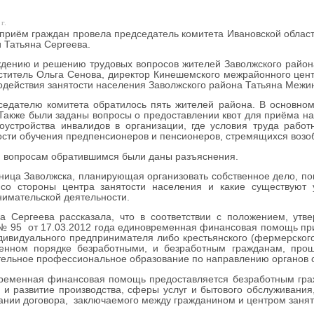
г.
риём граждан провела председатель комитета Ивановской области
 Татьяна Сергеева.
ению и решению трудовых вопросов жителей Заволжского района
ститель Ольга Сенова, директор Кинешемского межрайонного цент
одействия занятости населения Заволжского района Татьяна Межи
едателю комитета обратилось пять жителей района. В основном
Также были заданы вопросы о предоставлении квот для приёма на
доустройства инвалидов в организации, где условия труда раб
сти обучения предпенсионеров и пенсионеров, стремящихся возоб
 вопросам обратившимся были даны разъяснения.
ца Заволжска, планирующая организовать собственное дело, по
со стороны центра занятости населения и какие существуют
имательской деятельности.
 Сергеева рассказала, что в соответствии с положением, утв
№ 95 от 17.03.2012 года единовременная финансовая помощь при 
дивидуального предпринимателя либо крестьянского (фермерского
ленном порядке безработными, и безработным гражданам, пр
ельное профессиональное образование по направлению органов с
еменная финансовая помощь предоставляется безработным граж
 и развитие производства, сферы услуг и бытового обслуживания
ании договора, заключаемого между гражданином и центром занят