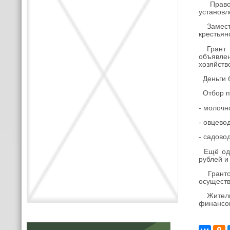
Право н
установл
Замести
крестьян
Грант «
объявлен
хозяйств
Деньги б
Отбор по
- молочн
- овцевод
- садово
Ещё одни
рублей и
Грантов
осуществ
Жительн
финансо