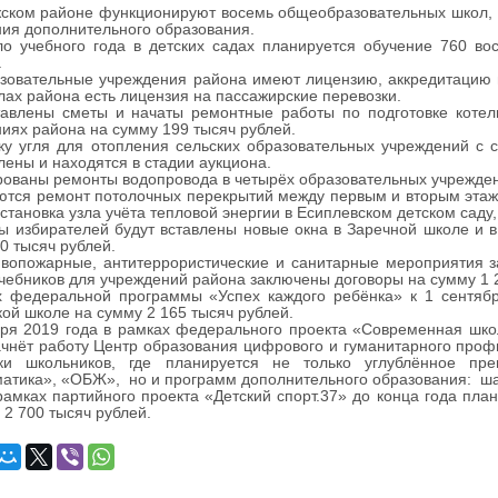
ском районе функционируют восемь общеобразовательных школ, 
ия дополнительного образования.
о учебного года в детских садах планируется обучение 760 во
.
зовательные учреждения района имеют лицензию, аккредитацию 
лах района есть лицензия на пассажирские перевозки.
тавлены сметы и начаты ремонтные работы по подготовке котел
иях района на сумму 199 тысяч рублей.
ку угля для отопления сельских образовательных учреждений с
лены и находятся в стадии аукциона.
ованы ремонты водопровода в четырёх образовательных учрежден
тся ремонт потолочных перекрытий между первым и вторым этаж
установка узла учёта тепловой энергии в Есиплевском детском сад
ы избирателей будут вставлены новые окна в Заречной школе и 
0 тысяч рублей.
вопожарные, антитеррористические и санитарные мероприятия з
учебников для учреждений района заключены договоры на сумму 1 
х федеральной программы «Успех каждого ребёнка» к 1 сентябр
ой школе на сумму 2 165 тысяч рублей.
ря 2019 года в рамках федерального проекта «Современная шко
чнёт работу Центр образования цифрового и гуманитарного проф
вки школьников, где
планируется не только углублённое пр
тика», «ОБЖ», но и программ дополнительного образования: шахм
рамках партийного проекта «Детский спорт.37» до конца года пла
 2 700 тысяч рублей.