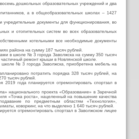
восемь дошкольных образовательных учреждений и два
спитанников, а в общеобразовательных школах – 1427
и учредительные документы для функционирования, во
ьных и отопительных систем во всех образовательных
 собственными котельными все необходимые документы
иях района на сумму 187 тысяч рублей.
ами в школе № 3 города Заволжска на сумму 350 тысяч
у, частичный ремонт крыши в Новлянской школе.
в школе № 3 города Заволжска, приобретена мебель на
апланировано потратить порядка 328 тысяч рублей, на
270 тысяч рублей.
я 2019 года планируется отремонтировать спортзал в
ла» национального проекта «Образование» в Заречной
иля «Точка роста», нацеленный на повышение качества
еподавание по предметным областям «Технология»,
аты, коворкинг, на что выделено 1 640 тысяч рублей.
нируется отремонтировать спортзал в Заволжском лицее