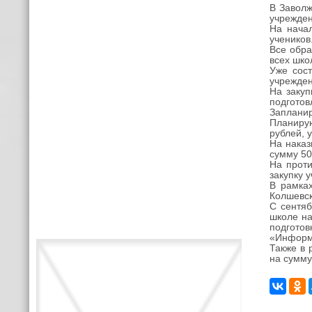
В Заволж
учрежден
На начал
учеников
Все обра
всех шко
Уже сос
учрежден
На закуп
подготов
Запланир
Планирую
рублей, 
На наказ
сумму 50
На проти
закупку 
В рамка
Колшевск
С сентяб
школе на
подгото
«Информа
Также в 
на сумму