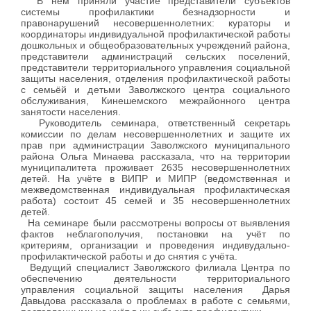
В нём приняли участие представители субъектов
системы профилактики безнадзорности и
правонарушений несовершеннолетних: кураторы и
координаторы индивидуальной профилактической работы
дошкольных и общеобразовательных учреждений района,
представители администраций сельских поселений,
представители территориального управления социальной
защиты населения, отделения профилактической работы
с семьёй и детьми Заволжского центра социального
обслуживания, Кинешемского межрайонного центра
занятости населения.
Руководитель семинара, ответственный секретарь
комиссии по делам несовершеннолетних и защите их
прав при администрации Заволжского муниципального
района Ольга Минаева рассказала, что на территории
муниципалитета проживает 2635 несовершеннолетних
детей. На учёте в ВИПР и МИПР (ведомственная и
межведомственная индивидуальная профилактическая
работа) состоит 45 семей и 35 несовершеннолетних
детей.
На семинаре были рассмотрены вопросы от выявления
фактов неблагополучия, постановки на учёт по
критериям, организации и проведения индивудально-
профилактической работы и до снятия с учёта.
Ведущий специалист Заволжского филиала Центра по
обеспечению деятельности территориального
управления социальной защиты населения Дарья
Давыдова рассказала о проблемах в работе с семьями,