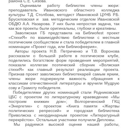
района С.Е. Сизова.
Оценивали работу библиотек члены жюри:
преподаватель Ивановского областного колледжа
культуры Т.Д. Столбова, методист Ивановской ЦУНБ Р.Б.
Брусиловская и зав. методическим отделом Ивановской
ОБДЮ А.А. Назарова. У них была непростая задача, так
как все проекты были оригинальны, глубоки и креативны.
Заволжская ГБ представила на Библио
fest
проект
«СтихиЯ» по взаимодействию библиотеки с местным
поэтическим сообществом и стала победителем в главной
номинации «Проект года, или Библиофеерия».
Авторы проекта Н.В. Петриченко и Т.В. Воронова
рассказали о большой работе в поэтическом клубе,
поделились богатством форм проведения мероприятий,
показали коллегам поэтический сборник «Волжская
стихиЯ» как главный результат реализации проекта.
Признав проект заволжских библиотекарей самым ярким,
члены жюри подчеркнули важность обращения к
классикам отечественной литературы и вручили Мудрую
сову и Грамоту победителя.
Победителями других номинаций стали Родниковская
ЦБС с проектом по литературному краеведению «Мы
построим книжкин дом»; Волгореченский ГКЦ
«Энергетик» с проектом «Книга памяти «Жертвы
политических репрессий» и городская библиотека
Приволжска с неординарным проектом «Литературный
перекрёсток». Остальные участники получили Дипломы.
Мы радуемся высокой оценке нашей работы,