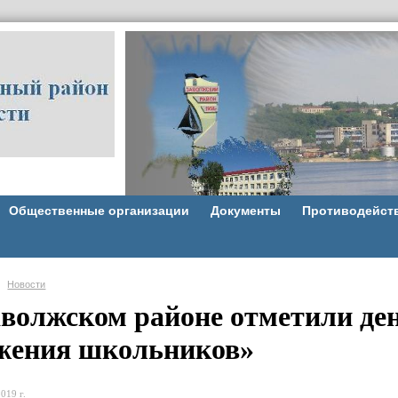
Общественные организации
Документы
Противодейст
Новости
аволжском районе отметили де
жения школьников»
019 г.