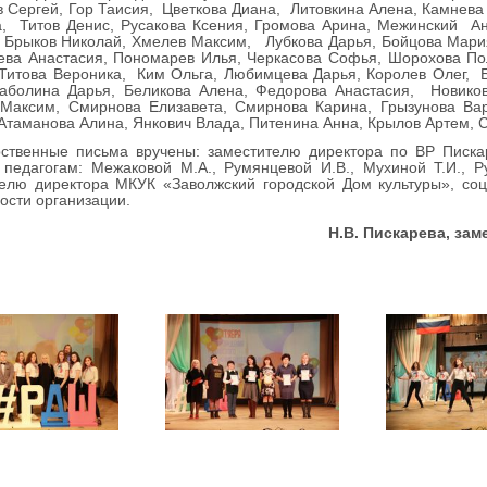
 Сергей, Гор Таисия, Цветкова Диана, Литовкина Алена, Камнева
а, Титов Денис, Русакова Ксения, Громова Арина, Межинский А
 Брыков Николай, Хмелев Максим, Лубкова Дарья, Бойцова Мари
ва Анастасия, Пономарев Илья, Черкасова Софья, Шорохова Пол
Титова Вероника, Ким Ольга, Любимцева Дарья, Королев Олег, 
Таболина Дарья, Беликова Алена, Федорова Анастасия, Новиков
 Максим, Смирнова Елизавета, Смирнова Карина, Грызунова Вар
Атаманова Алина, Янкович Влада, Питенина Анна, Крылов Артем, 
рственные письма вручены: заместителю директора по ВР Писка
едагогам: Межаковой М.А., Румянцевой И.В., Мухиной Т.И., Ру
елю директора МКУК «Заволжский городской Дом культуры», соц
ости организации.
Н.В. Пискарева, зам