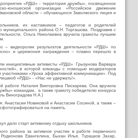
ероприятие «РДШ» - территория дружбы», посвященное
ко-юношеской организации «Российское движение
вановской области – обучающихся Заволжского лицея и
ольников, их наставников – педагогов и родителей
о муниципального района О.Н. Торгашова. Поздравив с
ятельности, Ольга Николаевна вручила грамоты лучшим
м.
о – видеоролик результатов деятельности «РДШ» по
ясно» и церемония награждения – плавно перешло в
ли инициативные активисты «РДШ». Грызунова Варвара
жностей», в которой команды с помощью модераторов
и участниками «Урока эффективной коммуникации». Под
лешмоб «РДШ» - «Нас не удержать!».
ой работе Наталия Викторовна Пискарева. Она вручила
ружбы» командам, а также грамоту победителю конкурса
ль Виноградова Н.А.)
: Анастасии Новиковой и Анастасии Сосиной, а также –
 сфотографироваться на память.
кул дало старт активному отдыху школьников.
ого района за активное участие в работе первичного
одионова Евангелина, Быхан Илья, Турацков Захар,