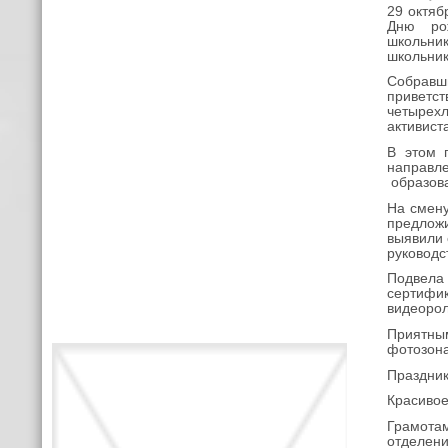
29 октяб
Дню рож
школьник
школьник
Собравш
приветст
четырехл
активист
В этом 
направл
образов
На смен
предлож
выявили 
руководс
Подвела 
сертифик
видеорол
Приятным
фотозона
Праздник
Красивое
Грамота
отделен