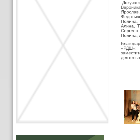
Докучаев
Вероник
Ярослав,
Федотыче
Полина, 
Алина, 
Сергеев
Полина, 
Благода
«РДШ»; п
заместит
деятельн