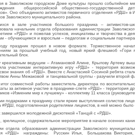
ря в Заволжском городском Доме культуры прошло событийное м
дения общероссийской общественно-государственной детс
ов». Оно объединило активистов первичного отделения «РДШ» в И
ов Заволжского муниципального района.
ихся в зале участников большого праздника – активистов-шк
вовала начальник отдела образования администрации Заволжског
етием «РДШ» и пожелав успехов, инициативы и творчества в де
ам - обучающимся и взрослым – педагогам и социальным партнера
году праздник прошел в новом формате. Торжественное начал
ениям за прошлый учебный год, новый яркий флешмоб «Гори 
ательный блок.
у креативным ведущим – Атамановой Алине, Крылову Артему выш
ила участникам интерактивную игру «РДШ» - территория возмо
свои знания об «РДШ». Вместе с Анастасией Сосиной ребята стал
твом Анны Межаковой и танцевальной группы - разучили второй ф
итог совместной работы заместитель директора по воспитательн
аты за активное участие в празднике-слете «РДШ» - территория д
иков «Изменим мир к лучшему» - коллективу 11 класса (руководите
и подарками к празднику стали яркие выступления солистов лицея
 #РДШ, подготовленная родителями лицеистов, в ней можно было
 завершился молодежной дискотекой «Танцуй с «РДШ».
, зрелищное, содержательное мероприятие в начале осенних кани
ми отдела образования администрации Заволжского муниципальн
ия «РДШ» награждены: Русскин Илья, Большакова Виктория, Р