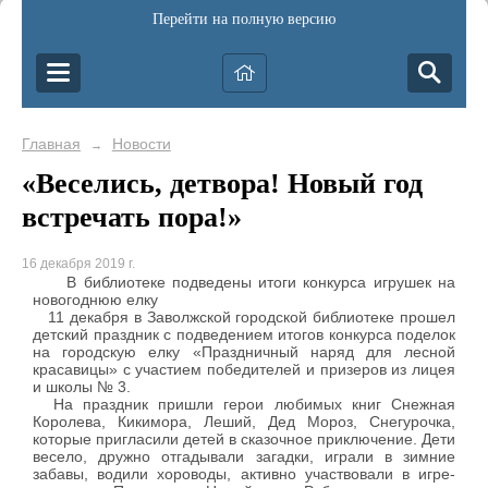
Перейти на полную версию
Главная
Новости
→
«Веселись, детвора! Новый год
встречать пора!»
16 декабря 2019 г.
В библиотеке подведены итоги конкурса игрушек на
новогоднюю елку
11 декабря в Заволжской городской библиотеке прошел
детский праздник с подведением итогов конкурса поделок
на городскую елку «Праздничный наряд для лесной
красавицы» с участием победителей и призеров из лицея
и школы № 3.
На праздник пришли герои любимых книг Снежная
Королева, Кикимора, Леший, Дед Мороз, Снегурочка,
которые пригласили детей в сказочное приключение. Дети
весело, дружно отгадывали загадки, играли в зимние
забавы, водили хороводы, активно участвовали в игре-