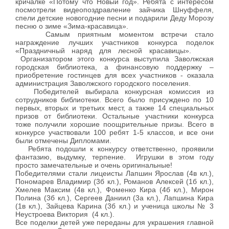
кричалке «Потому что Новый год». Ребята с интересом
посмотрели видеопоздравление зайчика Шнуффеля,
спели детские новогодние песни и подарили Деду Морозу
песню о зиме «Зима-красавица».
Самым приятным моментом встречи стало
награждение лучших участников конкурса поделок
«Праздничный наряд для лесной красавицы».
Организатором этого конкурса выступила Заволжская
городская библиотека, а финансовую поддержку –
приобретение гостинцев для всех участников - оказала
администрация Заволжского городского поселения.
Победителей выбирала конкурсная комиссия из
сотрудников библиотеки. Всего было присуждено по 10
первых, вторых и третьих мест, а также 14 специальных
призов от библиотеки. Остальные участники конкурса
тоже получили хорошие поощрительные призы. Всего в
конкурсе участвовали 100 ребят 1-5 классов, и все они
были отмечены Дипломами.
Ребята подошли к конкурсу ответственно, проявили
фантазию, выдумку, терпение. Игрушки в этом году
просто замечательные и очень оригинальные!
Победителями стали лицеисты Лапшин Ярослав (4в кл.),
Пономарев Владимир (3б кл.), Романов Алексей (1б кл.),
Хмелев Максим (4в кл.), Фоменко Кира (4б кл.), Мирон
Полина (3б кл.), Сергеев Даниил (3а кл.), Лапшина Кира
(1в кл.), Зайцева Карина (3б кл.) и ученица школы № 3
Неустроева Виктория (4 кл.).
Все поделки детей уже переданы для украшения главной