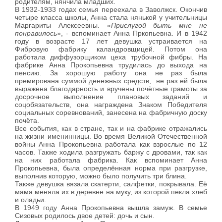
родителям, нянчила младших.
В 1932-1933 годах семья переехала в Заволжск. Окончив
четыре класса школы, Анна стала нянькой у учительницы
Маргариты Алексеевны. «
Прислугой быть мне не
понравилось
», - вспоминает Анна Пркопьевна. И в 1942
году в возрасте 17 лет девушка устраивается на
Фибровую фабрику каландровщицей. Потом она
работала диффузорщиком цеха трубочной фибры. На
фабрике Анна Прокопьевна трудилась до выхода на
пенсию. За хорошую работу она не раз была
премирована суммой денежных средств, не раз ей была
выражена благодарность и вручены почётные грамоты за
досрочное выполнение плановых заданий и
соцобязательств, она награждена Знаком Победителя
социальных соревнований, занесена на фабричную доску
почёта.
Все события, как в стране, так и на фабрике отражались
на жизни именинницы. Во время Великой Отечественной
войны Анна Прокопьевна работала как взрослые по 12
часов. Также ходила разгружать баржу с дровами, так как
на них работала фабрика. Как вспоминает Анна
Прокопьевна, была определённая норма при разгрузке,
выполнив которую, можно было получить три блина.
Также девушка вязала скатерти, салфетки, покрывала. Её
мама меняла их в деревне на муку, из которой пекла хлеб
и оладьи.
В 1949 году Анна Прокопьевна вышла замуж. В семье
Сизовых родилось двое детей: дочь и сын.