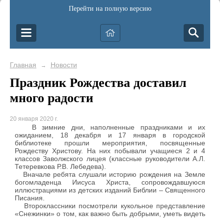
Перейти на полную версию
Главная
Новости
→
Праздник Рождества доставил
много радости
20 января 2020 г.
В зимние дни, наполненные праздниками и их
ожиданием, 18 декабря и 17 января в городской
библиотеке прошли мероприятия, посвященные
Рождеству Христову. На них побывали учащиеся 2 и 4
классов Заволжского лицея (классные руководители А.Л.
Тетеревкова Р.В. Лебедева).
Вначале ребята слушали историю рождения на Земле
богомладенца Иисуса Христа, сопровождавшуюся
иллюстрациями из детских изданий Библии – Священного
Писания.
Второклассники посмотрели кукольное представление
«Снежинки» о том, как важно быть добрыми, уметь видеть