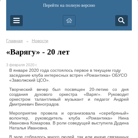
Перейти на полную версию
Главная
Новости
→
«Варягу» - 20 лет
3 февраля 2020 г.
В январе 2020 года состоялось первое в текущем году
заседание клуба интересных встреч «Романтика» ОБУСО
«Заволжский ЦСО».
Творческий вечер был посвящен 20-летию со дня
создания духового оркестра «Варяг». Руководит
оркестром талантливый музыкант и педагог Андрей
Дмитриевич Виноградов.
Мероприятие провела и организовала «серебряный»
волонтер, руководитель клуба «Романтика» Нина
Ивановна Комарова. В роли соведущей выступила Дудина
Наталья Ивановна.
В зале собралось много людей, так или иначе связанных