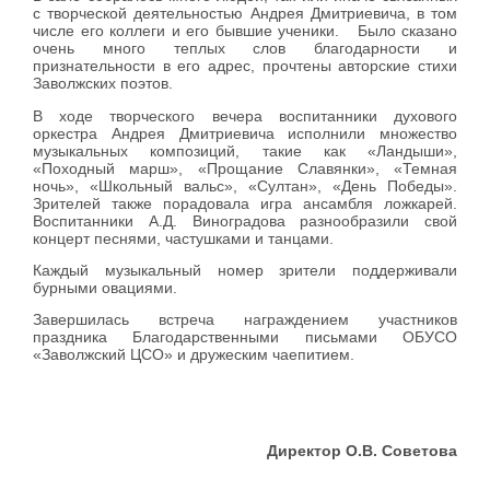
с творческой деятельностью Андрея Дмитриевича, в том
числе его коллеги и его бывшие ученики. Было сказано
очень много теплых слов благодарности и
признательности в его адрес, прочтены авторские стихи
Заволжских поэтов.
В ходе творческого вечера воспитанники духового
оркестра Андрея Дмитриевича исполнили множество
музыкальных композиций, такие как «Ландыши»,
«Походный марш», «Прощание Славянки», «Темная
ночь», «Школьный вальс», «Султан», «День Победы».
Зрителей также порадовала игра ансамбля ложкарей.
Воспитанники А.Д. Виноградова разнообразили свой
концерт песнями, частушками и танцами.
Каждый музыкальный номер зрители поддерживали
бурными овациями.
Завершилась встреча награждением участников
праздника Благодарственными письмами ОБУСО
«Заволжский ЦСО» и дружеским чаепитием.
Директор О.В. Советова