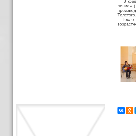
8 февра
пение» (
произвед
Толстого
После по
возрастн