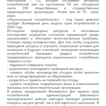
International - CI), которая отстаивает интересы
потребителей уже на протяжении 50 лет, объединяя
около 200 общественных и государственных
правозащитных организаций более чем из 70 стран
мира.
«
Рациональный потребитель
!» - под таким девизом
пройдёт Всемирный день защиты прав потребителей в
2020 году.
Истощение природных ресурсов и негативные
последствия ухудшения состояния окружающей среды
приумножают и обостряют многочисленные проблемы,
стоящие перед человечеством. Для того чтобы сохранить
природные ресурсы и улучшить социальные условия для
нынешних и будущих поколений, всемирная организация
потребителей призывает каждого потребителя
придерживаться принципов рационального потребления
товаров и услуг:
- обдуманно совершать покупки,
- рационально расходовать природные ресурсы,
- снижать объём производства отходов путём принятия
мер по предотвращению их образования,
- разделять и сдавать на переработку отходы,
- сдавать ненужные подержанные вещи в комиссионные
магазины или благотворительные организации.
В рамках празднования Всемирного Дня защиты прав
потребителей администрация Заволжского
муниципального района ежегодно проводит различные
конкурсы как для детей, так и для взрослого населения. В