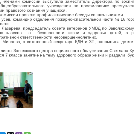
ленами комиссии выступила заместитель директора по воспит
общеобразовательного учреждения по профилактике преступле
ии правового сознания учащихся.
омиссии провели профилактические беседы со школьниками.
сев, командир отделения пожарно-спасательной части № 16 горо
ости.
Лазарева, председатель совета ветеранов УМВД по Заволжскому
ых классов о безопасности жизни и здоровья детей, а ре
ративной ответственности несовершеннолетних.
наева, ответственный секретарь КДН и ЗП, напомнила детям об
.
сты Заволжского центра социального обслуживания Светлана Ку
я 7 класса занятие на тему здорового образа жизни и раздали бу