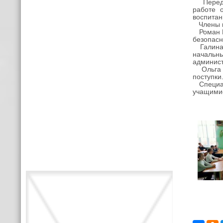
Перед ч
работе 
воспитан
Члены к
Роман Гу
безопасн
Галина 
начальн
админист
Ольга Ми
поступки
Специали
учащимис