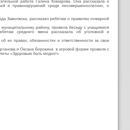
ательной работе Галина Комарова. Она рассказала о
ний и правонарушений среди несовершеннолетних, о
да Заволжска, рассказал ребятам о правилах пожарной
 муниципальному району, провела беседу с учащимися
бятам среднего звена рассказала об уголовной и
 их правах, обязанностях и ответственности за свои
рганова и Оксана Борокина в игровой форме провели с
клеты «Здоровым быть модно!»