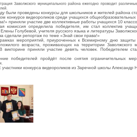
рация Заволжского муниципального района ежегодно проводит различны
лей.
оду были проведены конкурсы для школьников и жителей района ст
ом конкурсе видеороликов среди учащихся общеобразовательных
ва!» приняли участие две коллективные работы учащихся 10 класс
ная комиссия определила победителя, им стал коллектив учащи
 Елены Голубевой, учителя русского языка и литературы Заволжск
а сделали репортаж по теме «Знай свои права!»
 рамках мероприятий, приуроченных к Всемирному дню защиты 
 пожилого возраста, проживающих на территории Заволжского 
 В викторине приняли участие девять человек. Победителем ст
ение победителей пройдёт после снятия ограничительных мер
и.
:
участники конкурса видеороликов из Заречной школы Александр 