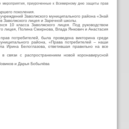
е мероприятия, приуроченные к Всемирному дню защиты прав
аршего поколения.
 учреждений Заволжского муниципального района «Знай
ов Заволжского лицея и Заречной школы.
хся 10 класса Заволжского лицея. Под руководством
ого лицея, Полина Смирнова, Влада Янкович и Анастасия
прав потребителей, была проведена викторина среди
муниципального района, «Права потребителей – наши
ала Ирина Белоглазова, ответившая правильно на все
 в связи с распространением новой коронавирусной
Новиков и Дарья Бобылёва