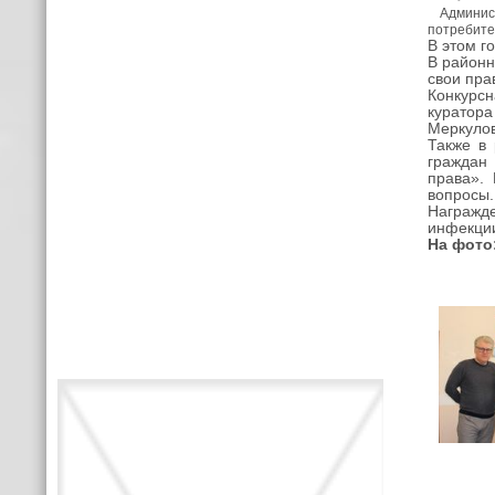
Админист
потребите
В этом г
В районн
свои пра
Конкурс
куратора
Меркулов
Также в
граждан
права».
вопросы.
Награжд
инфекци
На фото