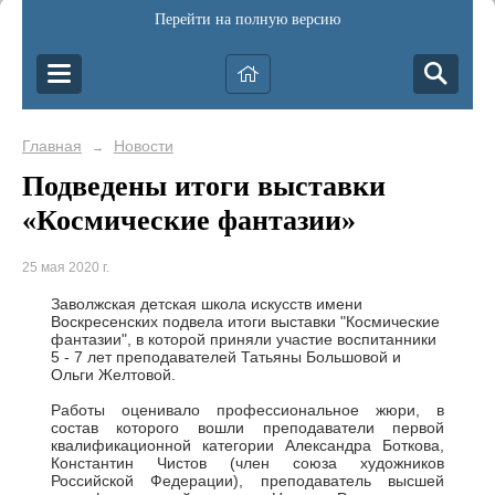
Перейти на полную версию
Главная
Новости
→
Подведены итоги выставки
«Космические фантазии»
25 мая 2020 г.
Заволжская детская школа искусств имени
Воскресенских п
одве
ла
итоги выставки "Космические
фантазии",
в которой приняли участие воспитанники
5 - 7 лет преподавателей
Татьяны
Большовой и
Ольги
Желтовой.
Работы оценивало профессиональное жюри, в
состав которого вошли преподаватели первой
квалификационной категории Александра Боткова,
Константин Чистов (член союза художников
Российской Федерации), преподаватель высшей