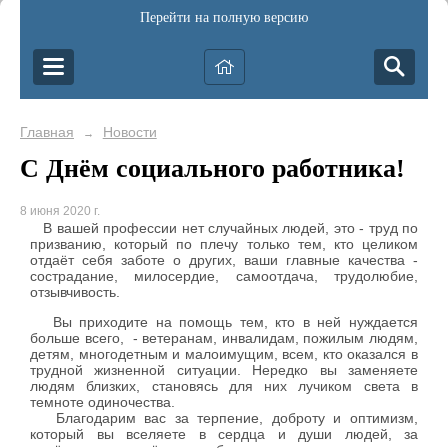
Перейти на полную версию
Главная
Новости
→
С Днём социального работника!
8 июня 2020 г.
В вашей профессии нет случайных людей, это - труд по
призванию, который по плечу только тем, кто целиком
отдаёт себя заботе о других, ваши главные качества -
сострадание, милосердие, самоотдача, трудолюбие,
отзывчивость.
Вы приходите на помощь тем, кто в ней нуждается
больше всего, - ветеранам, инвалидам, пожилым людям,
детям, многодетным и малоимущим, всем, кто оказался в
трудной жизненной ситуации. Нередко вы заменяете
людям близких, становясь для них лучиком света в
темноте одиночества.
Благодарим вас за терпение, доброту и оптимизм,
который вы вселяете в сердца и души людей, за