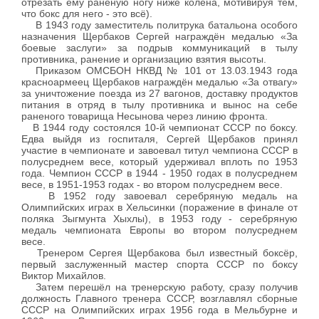
отрезать ему раненую ногу ниже колена, мотивируя тем,
что бокс для него - это всё).
В 1943 году заместитель политрука батальона особого
назначения Щербаков Сергей награждён медалью «За
боевые заслуги» за подрыв коммуникаций в тылу
противника, ранение и организацию взятия высоты.
Приказом ОМСБОН НКВД № 101 от 13.03.1943 года
красноармеец Щербаков награждён медалью «За отвагу»
за уничтожение поезда из 27 вагонов, доставку продуктов
питания в отряд в тылу противника и вынос на себе
раненого товарища Несынова через линию фронта.
В 1944 году состоялся 10-й чемпионат СССР по боксу.
Едва выйдя из госпиталя, Сергей Щербаков принял
участие в чемпионате и завоевал титул чемпиона СССР в
полусреднем весе, который удерживал вплоть по 1953
года. Чемпион СССР в 1944 - 1950 годах в полусреднем
весе, в 1951-1953 годах - во втором полусреднем весе.
В 1952 году завоевал серебряную медаль на
Олимпийских играх в Хельсинки (поражение в финале от
поляка Зыгмунта Хыхлы), в 1953 году - серебряную
медаль чемпионата Европы во втором полусреднем
весе.
Тренером Сергея Щербакова был известный боксёр,
первый заслуженный мастер спорта СССР по боксу
Виктор Михайлов.
Затем перешёл на тренерскую работу, сразу получив
должность Главного тренера СССР, возглавлял сборные
СССР на Олимпийских играх 1956 года в Мельбурне и