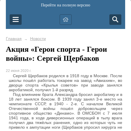
Перейти на полную версию
Главная
Новости
→
Акция «Герои спорта - Герои
войны»: Сергей Щербаков
22 июня 2020 г.
Сергей Щербаков родился в 1918 году в Москве. После
школы пошёл работать токарем на завод «Авиахим», во
дворце спорта «Крылья советов» при заводе занялся
акробатикой, получил 1-й разряд.
Под влиянием брата Александра бросил акробатику и в
18 лет занялся боксом. В 1939 году занял 3-е место на
чемпионате СССР, в 1940 - 2-е. С началом Великой
Отечественной войны пошёл добровольцем через
спортивное общество «Динамо». В ОМСБОН с 7 июля
1941 года, в ходе диверсионных операций в тылу врага
получил два тяжёлых ранения, одно из которых чуть не
привело к ампутации ноги (Щербаков упросил хирурга не