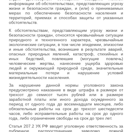
информации об обстоятельствах, представляющих угрозу
жизни и безопасности граждан, и (или) о принимаемых
мерах по обеспечению безопасности населения и
территорий, приемах и способах защиты от указанных
обстоятельств.
К обстоятельствам, представляющим угрозу жизни и
безопасности граждан, относятся чрезвычайные ситуации
природного и техногенного характера, чрезвычайные
экологические ситуации, в том числе эпидемии, эпизоотии
и иные обстоятельства, возникшие в результате аварий,
опасных природных явлений, катастроф, стихийных и
иных бедствий, повлекшие (могущие повлечь)
человеческие жертвы, нанесение ущерба здоровью
людей и окружающей природной среде, значительные
материальные потери и нарушение условий
жизнедеятельности населения.
За нарушение данной нормы уголовного закона
предусмотрено наказание в виде штрафа в размере от
трехсот до семисот тысяч рублей или в размере
заработной платы или иного дохода осужденного за
период от одного года до восемнадцати месяцев, либо
обязательные работы на срок до трехсот шестидесяти
часов, либо исправительные работы на срок до одного
года, либо ограничение свободы на срок до трех лет.
Статья 207.2 УК РФ вводит уголовную ответственность за
публичное распространение заведомо ложной