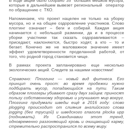
В ходе акции было собрано 35 больших мешков мусора,
которые в дальнейшем вывезет региональный оператор
по обращению с ТКО.
Напоминаем, что проект нацелен не только на уборку
мусора, но и на общее оздоровление участников. Слово
плоггинг означает – беги и собирай. Каждая акция
начинается с небольшой разминки, да и в процессе
уборки участники так сказать оздоравливаются –
приседают, наклоняются, быстро ходят, а кто – то и
бегает. Конечно же не маловажное значение имеет
эффект удовлетворенности проделанной работой, от
того, что родной город становится чище.
В рамках проекта запланировано еще несколько
экологических акций. Следите за нашими новостями!
Справочно: Плоггинг — новый вид фитнеса. Его
принцип очень прост: во время пробежки нужно
подбирать мусор, попадающийся на пути. Таким
образом плоггеры убивают сразу двух зайцев: приносят
пользу собственному здоровью и улучшают мир вокруг.
Плоггинг придумали шведы ещё в 2016 году: слово
plogging происходит от слияния английского слова
jogging (бег трусцой) и шведского глагола plocka upp
(поднимать). Из Скандинавии этот тренд,
одновременно разгоняющий кровь и очищающий карму,
стремительно распространился по всему миру.