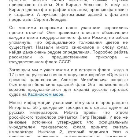
приславшего ответы. Это Кирилл Большов. К тому же
Кирилл сделал фотографии с флагом, проявив фантазию
и старание. А лучшие фотоснимки зданий с флагами
представил Сергей Лебедев!
Со многими вопросами наши участники справились
просто отлично! Они правильно описали обозначение
каждого цвета государственного флага России, не забыв
упомянуть, что официального толкования цветов не
существует. Назвали много синонимов к слову флаг,
найдя даже очень редкие определения. Подробно ребята
рассказали о предшественнике триколора –
государственном флаге СССР.
Заглянули мы с участниками и в историю флага, когда в
17 веке на русском военном парусном корабле «Орел» во
времена царствования Алексея Михайловича впервые
был поднят бело-сине-красный флаг.
Этот великолепный
корабль предназначался для охраны русских торговых
судов на
Каспийском море
.
Много информации участники получили в пространстве
Интернета об учреждении трехцветного флага одним из
русских императоров. Ребята правы, что отцом
российского триколора считается Петр Первый. И все же
книжные источники утверждают, что официальным
учредителем трехцветного флага принято считать
императора Николая 2, который подписал Указ о
признании триколора государственным символом.