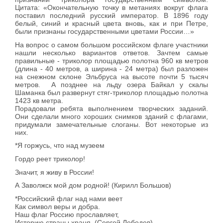
Цитата: «Окончательную точку в метаниях вокруг флага
поставил последний русский император. В 1896 году
белый, синий и красный цвета вновь, как и при Петре,
были признаны государственными цветами России…»
На вопрос о самом большом российском флаге участники
нашли несколько вариантов ответов. Зачтем самые
правильные - триколор площадью полотна 960 кв метров
(длина - 40 метров, а ширина - 24 метра) был разложен
на снежном склоне Эльбруса на высоте почти 5 тысяч
метров. А позднее на льду озера Байкал у скалы
Шаманка был развернут стяг-триколор площадью полотна
1423 кв метра.
Порадовали ребята выполнением творческих заданий.
Они сделали много хороших снимков зданий с флагами,
придумали замечательные слоганы. Вот некоторые из
них.
*Я горжусь, что над музеем
Гордо реет триколор!
Значит, я живу в России!
А Заволжск мой дом родной! (Кирилл Большов)
*Российский флаг над нами веет
Как символ веры и добра.
Наш флаг Россию прославляет,
Историю страны храня. (Сергей Лебедев)