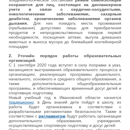
эпидемиологической обстановки
режим самоизоляции
сохранится для лиц, состоящих на диспансерном
учете в связи с сердечно-сосудистыми,
онкологическими заболеваниями, сахарным
диабетом, хроническими заболеваниями органов
дыхания.
Для них покидать места проживания
(пребывания) допустимо лишь для приобретения
продуктов и непродовольственных товаров первой
необходимости, посещения аптеки, выгула домашних
животных и выноса мусора до ближайшей контейнерной
площадки.
2. Уточнён порядок работы образовательных
организаций.
С 1 сентября 2020 года вступят в силу поправки в указ,
касающиеся выстраивания образовательного процесса в
организациях, реализующих программы дошкольного,
начального, основного и среднего общего образования, а
также дополнительные общеобразовательные
программы, и обеспечивающих временный досуг детей и
спортивную подготовку.
Новый учебный год в Ивановской области начнется
традиционно
: в День знаний дети пойдут в школу, их
работа будет организована в соответствии с
разработанными регламентами безопасности. Также в
соответствии с
регламентом
будут работать организации
дополнительного образования, учреждения,
осуществляющие спортивную подготовку и досуг детей.