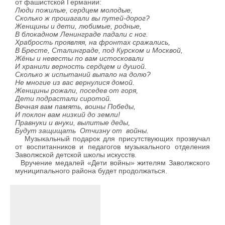
от фашистской Германии:
Люди пожилые, сердцем молодые,
Сколько ж прошагали вы путей-дорог?
Женщины и дети, любимые, родные,
В блокадном Ленинграде падали с ног.
Храбрость проявляя, на фронтах сражались,
В Бресте, Сталинграде, под Курском и Москвой,
Жёны и невесты по вам истосковали
И хранили верность сердцем и душой.
Сколько ж испытаний выпало на долю?
Не многие из вас вернулися домой.
Женщины рожали, поседев от горя,
Дети подрастали сиротой.
Вечная вам память, воины Победы,
И поклон вам низкий до земли!
Правнуки и внуки, вылитые деды,
Будут защищать Отчизну от войны.
Музыкальный подарок для присутствующих прозвучал
от воспитанников и педагогов музыкального отделения
Заволжской детской школы искусств.
Вручение медалей «Дети войны» жителям Заволжского
муниципального района будет продолжаться.