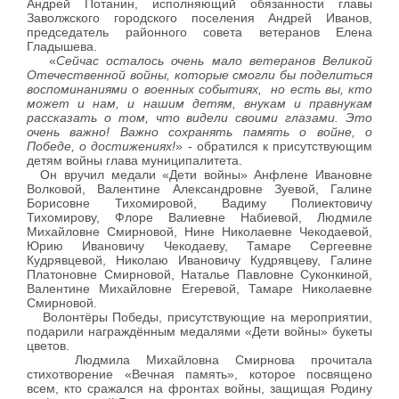
Андрей Потанин, исполняющий обязанности главы
Заволжского городского поселения Андрей Иванов,
председатель районного совета ветеранов Елена
Гладышева.
«
Сейчас осталось очень мало ветеранов Великой
Отечественной войны, которые смогли бы поделиться
воспоминаниями о военных событиях, но есть вы, кто
может и нам, и нашим детям, внукам и правнукам
рассказать о том, что видели своими глазами. Это
очень важно! Важно сохранять память о войне, о
Победе, о достижениях!
» - обратился к присутствующим
детям войны глава муниципалитета.
Он вручил медали «Дети войны»
Анфлене Ивановне
Волковой, Валентине Александровне Зуевой, Галине
Борисовне Тихомировой, Вадиму Полиектовичу
Тихомирову, Флоре Валиевне Набиевой, Людмиле
Михайловне Смирновой, Нине Николаевне Чекодаевой,
Юрию Ивановичу Чекодаеву, Тамаре Сергеевне
Кудрявцевой, Николаю Ивановичу Кудрявцеву, Галине
Платоновне Смирновой, Наталье Павловне Суконкиной,
Валентине Михайловне Егеревой, Тамаре Николаевне
Смирновой.
Волонтёры Победы, присутствующие на мероприятии,
подарили награждённым медалями «Дети войны» букеты
цветов.
Людмила Михайловна Смирнова прочитала
стихотворение «Вечная память», которое посвящено
всем, кто сражался на фронтах войны, защищая Родину