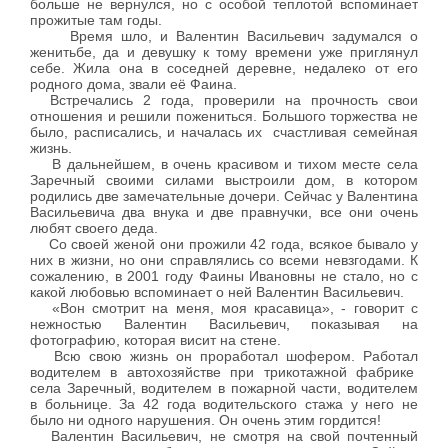
больше не вернулся, но с особой теплотой вспоминает
прожитые там годы.
Время шло, и Валентин Васильевич задумался о
женитьбе, да и девушку к тому времени уже приглянул
себе. Жила она в соседней деревне, недалеко от его
родного дома, звали её Фаина.
Встречались 2 года, проверили на прочность свои
отношения и решили пожениться. Большого торжества не
было, расписались, и началась их счастливая семейная
жизнь.
В дальнейшем, в очень красивом и тихом месте села
Заречный своими силами выстроили дом, в котором
родились две замечательные дочери. Сейчас у Валентина
Васильевича два внука и две правнучки, все они очень
любят своего деда.
Со своей женой они прожили 42 года, всякое бывало у
них в жизни, но они справлялись со всеми невзгодами. К
сожалению, в 2001 году Фаины Ивановны не стало, но с
какой любовью вспоминает о ней Валентин Васильевич.
«Вон смотрит на меня, моя красавица», - говорит с
нежностью Валентин Васильевич, показывая на
фотографию, которая висит на стене.
Всю свою жизнь он проработал шофером. Работал
водителем в автохозяйстве при трикотажной фабрике
села Заречный, водителем в пожарной части, водителем
в больнице. За 42 года водительского стажа у него не
было ни одного нарушения. Он очень этим гордится!
Валентин Васильевич, не смотря на свой почтенный