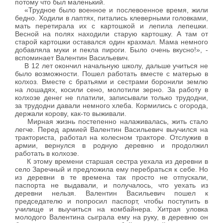
потому что был маленький.
«Трудное было военное и послевоенное время, жили
бедно. Ходили в лаптях, питались клеверными головками,
мать перетирала их с картошкой и лепила лепешки.
Весной на полях находили старую картошку. А там от
старой картошки оставался один крахмал. Мама немного
добавляла муки и пекла пироги. Было очень вкусно!», -
вспоминает Валентин Васильевич.
В 12 лет окончил начальную школу, дальше учиться не
было возможности. Пошел работать вместе с матерью в
колхоз. Вместе с братьями и сестрами боронили землю
на лошадях, косили сено, молотили зерно. За работу в
колхозе денег не платили, записывали только трудодни,
за трудодни давали немного хлеба. Кормились с огорода,
держали корову, как-то выживали.
Мирная жизнь постепенно налаживалась, жить стало
легче. Перед армией Валентин Васильевич выучился на
тракториста, работал на колесном тракторе. Отслужив в
армии, вернулся в родную деревню и продолжил
работать в колхозе.
К этому времени старшая сестра уехала из деревни в
село Заречный и предложила ему перебраться к себе. Но
из деревни в те времена так просто не отпускали,
паспорта не выдавали, и получалось, что уехать из
деревни нельзя. Валентин Васильевич пошел к
председателю и попросил паспорт, чтобы поступить в
училище и выучиться на комбайнера. Хитрая уловка
молодого Валентина сыграла ему на руку, в деревню он